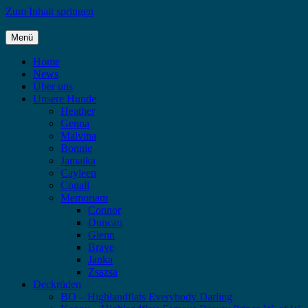
Zum Inhalt springen
Menü
Highlandflats – Flat Coated Retriever
Home
News
Über uns
Unsere Hunde
Heather
Genna
Malvina
Bonnie
Jamaika
Cayleen
Conall
Memoriam
Connor
Duncan
Glenn
Brave
Janka
Zsazsa
Deckrüden
BO – Highlandflats Everybody Darling