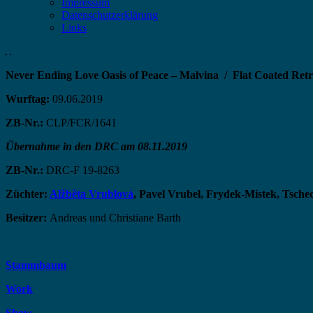
Impressum
Datenschutzerklärung
Links
Never Ending Love Oasis of Peace – Malvina /
Flat Coated Ret
Wurftag:
09.06.2019
ZB-Nr.:
CLP/FCR/1641
Übernahme in den DRC am 08.11.2019
ZB-Nr.:
DRC-F 19-8263
Züchter:
Alžběta Vrublová
, Pavel Vrubel, Frydek-Mistek, Tsche
Besitzer:
Andreas und Christiane Barth
Stammbaum
Work
Show