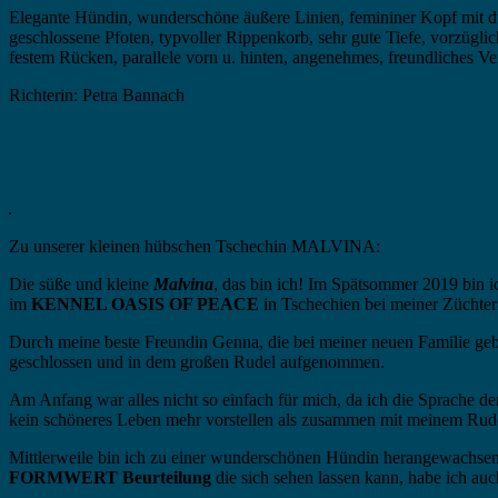
Elegante Hündin, wunderschöne äußere Linien, femininer Kopf mit du
geschlossene Pfoten, typvoller Rippenkorb, sehr gute Tiefe, vorzügl
festem Rücken, parallele vorn u. hinten, angenehmes, freundliches Verh
Richterin: Petra Bannach
Zu unserer kleinen hübschen Tschechin MALVINA:
Die süße und kleine
Malvina
, das bin ich! Im Spätsommer 2019 bi
im
KENNEL OASIS OF PEACE
in Tschechien bei meiner Züchter
Durch meine beste Freundin Genna, die bei meiner neuen Familie gebo
geschlossen und in dem großen Rudel aufgenommen.
Am Anfang war alles nicht so einfach für mich, da ich die Sprache d
kein schöneres Leben mehr vorstellen als zusammen mit meinem Rude
Mittlerweile bin ich zu einer wunderschönen Hündin herangewachsen
FORMWERT Beurteilung
die sich sehen lassen kann, habe ich au