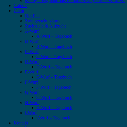
Kenny – Highlandflats Famous Beauty Prince W. of W.
Galerie
Zucht
Der Flat
Zwingerschutzkarte
Zuchtziele & Aufzucht
A-Wurf
A-Wurf – Tagebuch
B-Wurf
B-Wurf – Tagebuch
C-Wurf
C-Wurf – Tagebuch
D-Wurf
D-Wurf – Tagebuch
E-Wurf
E-Wurf – Tagebuch
F-Wurf
F-Wurf – Tagebuch
G-Wurf
G-Wurf – Tagebuch
H-Wurf
H-Wurf – Tagebuch
I-Wurf
I-Wurf – Tagebuch
Kontakt