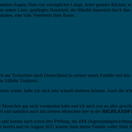
nklen Augen, Hals von vorzüglicher Länge, fester gerader Rücken, sc
iche untere Linie, gepflegtes Haarkleid, die Hündin imponiert durch i
alten, eine tolle Vertreterin ihrer Rasse.
n ich aus Tschechien nach Deutschland zu meiner neuen Familie u
in Alžběta Vrublová.
ren wurde, habe ich mich sehr schnell einleben können. Auch die schon
er Menschen gar nicht verstanden habe und ich mich erst an alles gew
l und natürlich auch mit meinen Menschen hier in der
HIGHLANDF
 und konnte auch schon drei Prüfung, die
JAS
(Jugendanlagensichtun
ch bereits und im August 2021 konnte dann meine Familie voller Stolz 