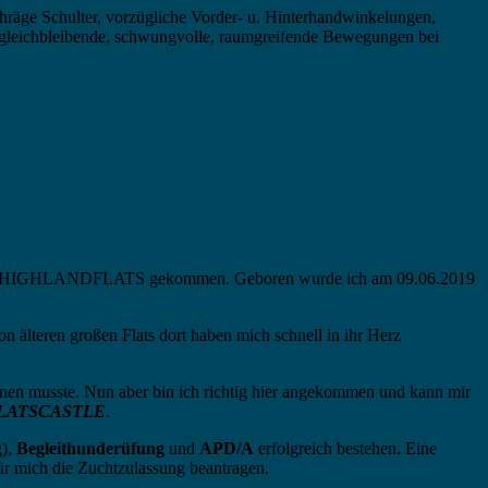
hräge Schulter, vorzügliche Vorder- u. Hinterhandwinkelungen,
hre gleichbleibende, schwungvolle, raumgreifende Bewegungen bei
nd den HIGHLANDFLATS gekommen. Geboren wurde ich am 09.06.2019
 älteren großen Flats dort haben mich schnell in ihr Herz
öhnen musste. Nun aber bin ich richtig hier angekommen und kann mir
LATSCASTLE
.
g),
Begleithunderüfung
und
APD/A
erfolgreich bestehen. Eine
für mich die Zuchtzulassung beantragen.