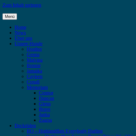
Zum Inhalt springen
Menü
Highlandflats – Flat Coated Retriever
Home
News
Über uns
Unsere Hunde
Heather
Genna
Malvina
Bonnie
Jamaika
Cayleen
Conall
Memoriam
Connor
Duncan
Glenn
Brave
Janka
Zsazsa
Deckrüden
BO – Highlandflats Everybody Darling