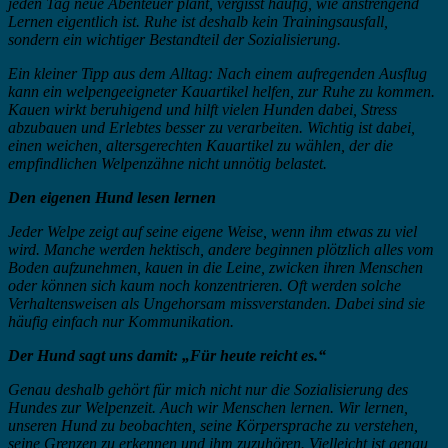
jeden Tag neue Abenteuer plant, vergisst häufig, wie anstrengend
Lernen eigentlich ist. Ruhe ist deshalb kein Trainingsausfall,
sondern ein wichtiger Bestandteil der Sozialisierung.
Ein kleiner Tipp aus dem Alltag: Nach einem aufregenden Ausflug
kann ein welpengeeigneter Kauartikel helfen, zur Ruhe zu kommen.
Kauen wirkt beruhigend und hilft vielen Hunden dabei, Stress
abzubauen und Erlebtes besser zu verarbeiten. Wichtig ist dabei,
einen weichen, altersgerechten Kauartikel zu wählen, der die
empfindlichen Welpenzähne nicht unnötig belastet.
Den eigenen Hund lesen lernen
Jeder Welpe zeigt auf seine eigene Weise, wenn ihm etwas zu viel
wird. Manche werden hektisch, andere beginnen plötzlich alles vom
Boden aufzunehmen, kauen in die Leine, zwicken ihren Menschen
oder können sich kaum noch konzentrieren. Oft werden solche
Verhaltensweisen als Ungehorsam missverstanden. Dabei sind sie
häufig einfach nur Kommunikation.
Der Hund sagt uns damit: „Für heute reicht es.“
Genau deshalb gehört für mich nicht nur die Sozialisierung des
Hundes zur Welpenzeit. Auch wir Menschen lernen. Wir lernen,
unseren Hund zu beobachten, seine Körpersprache zu verstehen,
seine Grenzen zu erkennen und ihm zuzuhören. Vielleicht ist genau