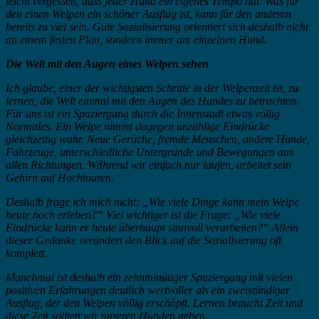
leicht vergessen, dass jeder Hund ein eigenes Tempo hat. Was für
den einen Welpen ein schöner Ausflug ist, kann für den anderen
bereits zu viel sein. Gute Sozialisierung orientiert sich deshalb nicht
an einem festen Plan, sondern immer am einzelnen Hund.
Die Welt mit den Augen eines Welpen sehen
Ich glaube, einer der wichtigsten Schritte in der Welpenzeit ist, zu
lernen, die Welt einmal mit den Augen des Hundes zu betrachten.
Für uns ist ein Spaziergang durch die Innenstadt etwas völlig
Normales. Ein Welpe nimmt dagegen unzählige Eindrücke
gleichzeitig wahr. Neue Gerüche, fremde Menschen, andere Hunde,
Fahrzeuge, unterschiedliche Untergründe und Bewegungen aus
allen Richtungen. Während wir einfach nur laufen, arbeitet sein
Gehirn auf Hochtouren.
Deshalb frage ich mich nicht: „Wie viele Dinge kann mein Welpe
heute noch erleben?“ Viel wichtiger ist die Frage: „Wie viele
Eindrücke kann er heute überhaupt sinnvoll verarbeiten?“ Allein
dieser Gedanke verändert den Blick auf die Sozialisierung oft
komplett.
Manchmal ist deshalb ein zehnminütiger Spaziergang mit vielen
positiven Erfahrungen deutlich wertvoller als ein zweistündiger
Ausflug, der den Welpen völlig erschöpft. Lernen braucht Zeit und
diese Zeit sollten wir unseren Hunden geben.