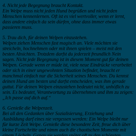
4. Nicht jede Begegnung braucht Kontakt.
Ein Welpe muss nicht jeden Hund begrüßen und nicht jeden
Menschen kennenlernen. Oft ist es viel wertvoller, wenn er lernt,
dass andere einfach da sein dürfen, ohne dass immer etwas
passieren muss.
5. Trau dich, für deinen Welpen einzustehen.
Welpen ziehen Menschen fast magisch an. Viele möchten sie
streicheln, hochnehmen oder mit ihnen spielen – meist mit den
besten Absichten. Trotzdem darfst du jederzeit freundlich Nein
sagen. Nicht jede Begegnung ist in diesem Moment gut für deinen
Welpen. Gerade wenn er müde ist, viele neue Eindrücke verarbeitet
oder sich in einer ungewohnten Situation befindet, braucht er
manchmal einfach nur die Sicherheit seines Menschen. Du kennst
deinen Hund am besten und darfst entscheiden, was ihm gerade
guttut. Für deinen Welpen einzustehen bedeutet nicht, unhöflich zu
sein. Es bedeutet, Verantwortung zu übernehmen und ihm zu zeigen:
„Ich passe auf dich auf.“
6. Genieße die Welpenzeit.
Bei all den Gedanken über Sozialisierung, Erziehung und
Ausbildung darf eines nie vergessen werden: Ein Welpe bleibt nur
für kurze Zeit Welpe. Genieße diese besondere Zeit, freue dich über
kleine Fortschritte und nimm auch die chaotischen Momente mit
einem Lächeln. Genau sie werden später oft zu den schönsten