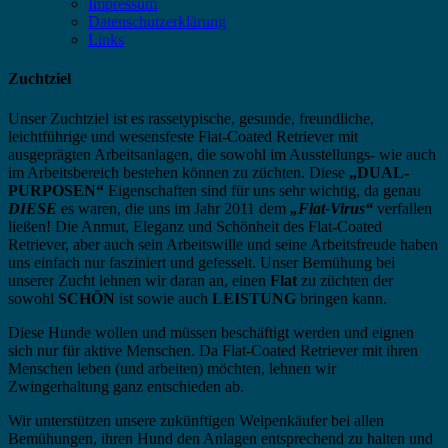
Impressum
Datenschutzerklärung
Links
Zuchtziel
Unser Zuchtziel ist es rassetypische, gesunde, freundliche,
leichtführige und wesensfeste Flat-Coated Retriever mit
ausgeprägten Arbeitsanlagen, die sowohl im Ausstellungs- wie auch
im Arbeitsbereich bestehen können zu züchten. Diese
„DUAL-
PURPOSEN“
Eigenschaften sind für uns sehr wichtig, da genau
DIESE
es waren, die uns im Jahr 2011 dem
„Flat-Virus“
verfallen
ließen! Die Anmut, Eleganz und Schönheit des Flat-Coated
Retriever, aber auch sein Arbeitswille und seine Arbeitsfreude haben
uns einfach nur fasziniert und gefesselt. Unser Bemühung bei
unserer Zucht lehnen wir daran an, einen
Flat
zu züchten der
sowohl
SCHÖN
ist sowie auch
LEISTUNG
bringen kann.
Diese Hunde wollen und müssen beschäftigt werden und eignen
sich nur für aktive Menschen. Da Flat-Coated Retriever mit ihren
Menschen leben (und arbeiten) möchten, lehnen wir
Zwingerhaltung ganz entschieden ab.
Wir unterstützen unsere zukünftigen Welpenkäufer bei allen
Bemühungen, ihren Hund den Anlagen entsprechend zu halten und