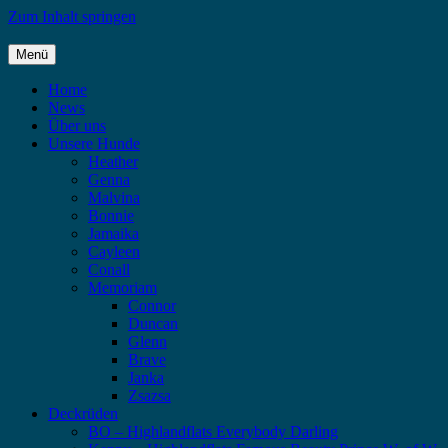
Zum Inhalt springen
Menü
Highlandflats – Flat Coated Retriever
Home
News
Über uns
Unsere Hunde
Heather
Genna
Malvina
Bonnie
Jamaika
Cayleen
Conall
Memoriam
Connor
Duncan
Glenn
Brave
Janka
Zsazsa
Deckrüden
BO – Highlandflats Everybody Darling