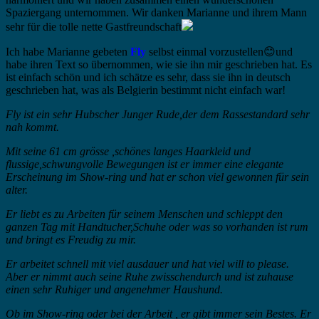
Spaziergang unternommen. Wir danken Marianne und ihrem Mann
sehr für die tolle nette Gastfreundschaft
Ich habe Marianne gebeten
Fly
selbst einmal vorzustellen😊und
habe ihren Text so übernommen, wie sie ihn mir geschrieben hat. Es
ist einfach schön und ich schätze es sehr, dass sie ihn in deutsch
geschrieben hat, was als Belgierin bestimmt nicht einfach war!
Fly ist ein sehr Hubscher Junger Rude,der dem Rassestandard sehr
nah kommt.
Mit seine 61 cm grösse ,schönes langes Haarkleid und
flussige,schwungvolle Bewegungen ist er immer eine elegante
Erscheinung im Show-ring und hat er schon viel gewonnen für sein
alter.
Er liebt es zu Arbeiten für seinem Menschen und schleppt den
ganzen Tag mit Handtucher,Schuhe oder was so vorhanden ist rum
und bringt es Freudig zu mir.
Er arbeitet schnell mit viel ausdauer und hat viel will to please.
Aber er nimmt auch seine Ruhe zwisschendurch und ist zuhause
einen sehr Ruhiger und angenehmer Haushund.
Ob im Show-ring oder bei der Arbeit , er gibt immer sein Bestes. Er