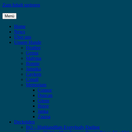
Zum Inhalt springen
Menü
Highlandflats – Flat Coated Retriever
Home
News
Über uns
Unsere Hunde
Heather
Genna
Malvina
Bonnie
Jamaika
Cayleen
Conall
Memoriam
Connor
Duncan
Glenn
Brave
Janka
Zsazsa
Deckrüden
BO – Highlandflats Everybody Darling