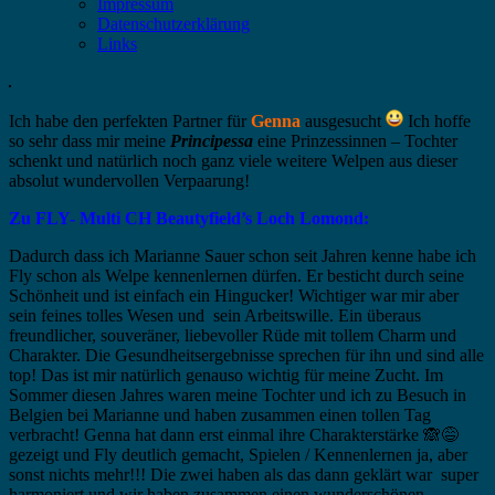
Impressum
Datenschutzerklärung
Links
Ich habe den perfekten Partner für
Genna
ausgesucht
Ich hoffe
so sehr dass mir meine
Principessa
eine Prinzessinnen – Tochter
schenkt und natürlich noch ganz viele weitere Welpen aus dieser
absolut wundervollen Verpaarung!
Zu FLY- Multi CH Beautyfield’s Loch Lomond:
Dadurch dass ich Marianne Sauer schon seit Jahren kenne habe ich
Fly schon als Welpe kennenlernen dürfen. Er besticht durch seine
Schönheit und ist einfach ein Hingucker! Wichtiger war mir aber
sein feines tolles Wesen und sein Arbeitswille. Ein überaus
freundlicher, souveräner, liebevoller Rüde mit tollem Charm und
Charakter. Die Gesundheitsergebnisse sprechen für ihn und sind alle
top! Das ist mir natürlich genauso wichtig für meine Zucht. Im
Sommer diesen Jahres waren meine Tochter und ich zu Besuch in
Belgien bei Marianne und haben zusammen einen tollen Tag
verbracht! Genna hat dann erst einmal ihre Charakterstärke
🙈
😅
gezeigt und Fly deutlich gemacht, Spielen / Kennenlernen ja, aber
sonst nichts mehr!!! Die zwei haben als das dann geklärt war super
harmoniert und wir haben zusammen einen wunderschönen