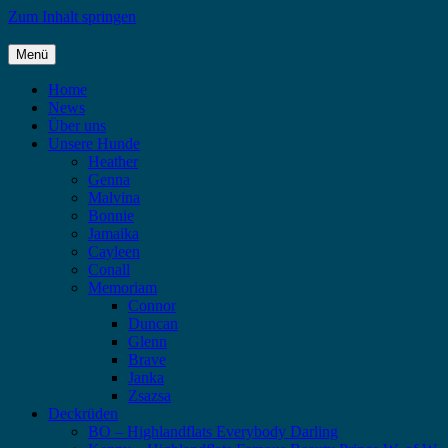
Zum Inhalt springen
Menü
Highlandflats – Flat Coated Retriever
Home
News
Über uns
Unsere Hunde
Heather
Genna
Malvina
Bonnie
Jamaika
Cayleen
Conall
Memoriam
Connor
Duncan
Glenn
Brave
Janka
Zsazsa
Deckrüden
BO – Highlandflats Everybody Darling