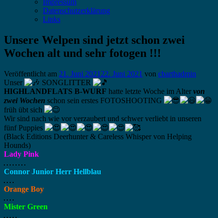
Impressum
Datenschutzerklärung
Links
Unsere Welpen sind jetzt schon zwei
Wochen alt und sehr fotogen !!!
Veröffentlicht am
21. Juni 2021
22. Juni 2021
von
cbarthadmin
Unser
SONGLITTER
HIGHLANDFLATS B-WURF
hatte letzte Woche im Alter
von
zwei Wochen
schon sein erstes FOTOSHOOTING
früh übt sich
Wir sind nach wie vor verzaubert und schwer verliebt in unseren
fünf Puppies
(Black Editions Deerhunter & Careless Whisper von Helping
Hounds)
Lady Pink
Connor Junior Herr Hellblau
Orange Boy
Mister Green