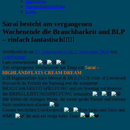
Impressum
Datenschutzerklärung
Links
Sarai besteht am vergangenen
Wochenende die Brauchbarkeit und BLP
– einfach fantastisch!!!!!
Veröffentlicht am
23. September 2024
23. September 2024
von
cbarthadmin
I am overwhelmed
Am vergangenen Wochenende hat Tanja mit
Sarai –
HIGHLANDFLATS CREAM DREAM
(CH Highlandflats Alice Merton & MULTI CH Pride of Greenyard
Boscarelli de Ferrari) am Samstag erst die komplette
BRAUCHBARKEITSPRÜFUNG und am Sonntag mit Bravour
die BRINGLEISTUNGSPRÜFUNG bestanden
Mir fehlen die richtigen Worte, die meine große Freude und meinen
Stolz ausdrücken können
Gaaanz herzlichen Glückwunsch
an Tanja und Sarai und
WMH
Ihr seid ein mega tolles Team