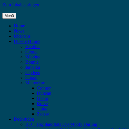
Zum Inhalt springen
Menü
Highlandflats – Flat Coated Retriever
Home
News
Über uns
Unsere Hunde
Heather
Genna
Malvina
Bonnie
Jamaika
Cayleen
Conall
Memoriam
Connor
Duncan
Glenn
Brave
Janka
Zsazsa
Deckrüden
BO – Highlandflats Everybody Darling