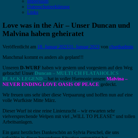
Impressum
Datenschutzerklärung
Links
Love was in the Air – Unser Duncan und
Malvina haben geheiratet
Veröffentlicht am
18. Januar 2023
31. Januar 2023
von
cbarthadmin
Manchmal kommt es anders als geplant!!!
Unseren
D-WURF
haben wir gestern und vorgestern auf den Weg
gebracht! Unser
Duncan – MULTI CH FLATAHOLICS
BLACK LEGEND
– hat in voller Harmonie unsere
Malvina –
NEVER ENDING LOVE OASIS OF PEACE
gedeckt.
Wir freuen uns sehr über diese Verpaarung und hoffen nun auf eine
volle Wurfkiste Mitte März.
Dieser Wurf ist eine reine Linienzucht – wir erwarten sehr
vielversprechende Welpen mit viel „WILL TO PLEASE“ und tollen
Arbeitsanlagen.
Ein ganz herzliches Dankeschön an Sylvia Pieschel, die uns
tatkräftig in dieser besonderen Situation unterstützt hat.