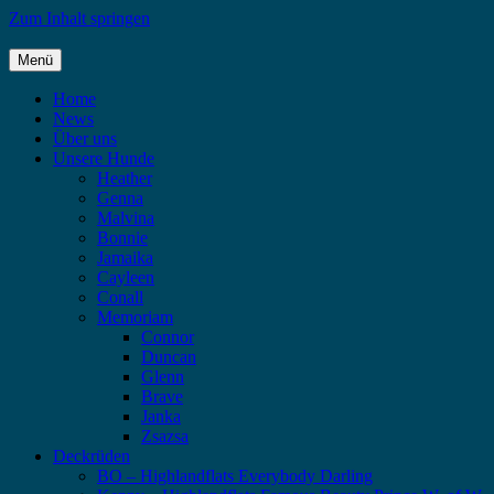
Zum Inhalt springen
Menü
Highlandflats – Flat Coated Retriever
Home
News
Über uns
Unsere Hunde
Heather
Genna
Malvina
Bonnie
Jamaika
Cayleen
Conall
Memoriam
Connor
Duncan
Glenn
Brave
Janka
Zsazsa
Deckrüden
BO – Highlandflats Everybody Darling