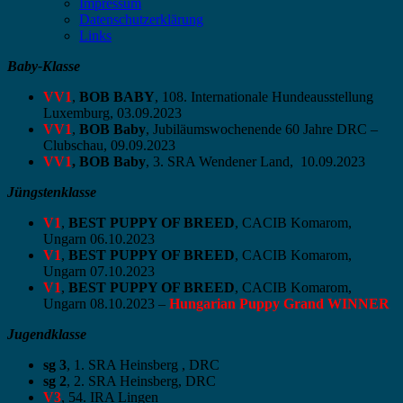
Impressum
Datenschutzerklärung
Links
Baby-Klasse
VV1
,
BOB BABY
, 108. Internationale Hundeausstellung
Luxemburg, 03.09.2023
VV1
,
BOB Baby
, Jubiläumswochenende 60 Jahre DRC –
Clubschau, 09.09.2023
VV1
, BOB Baby
, 3. SRA Wendener Land, 10.09.2023
Jüngstenklasse
V1
,
BEST PUPPY OF BREED
, CACIB Komarom,
Ungarn 06.10.2023
V1
,
BEST PUPPY OF BREED
, CACIB Komarom,
Ungarn 07.10.2023
V1
,
BEST PUPPY OF BREED
, CACIB Komarom,
Ungarn 08.10.2023 –
Hungarian Puppy Grand WINNER
Jugendklasse
sg 3
, 1. SRA Heinsberg , DRC
sg 2
, 2. SRA Heinsberg, DRC
V3
, 54. IRA Lingen