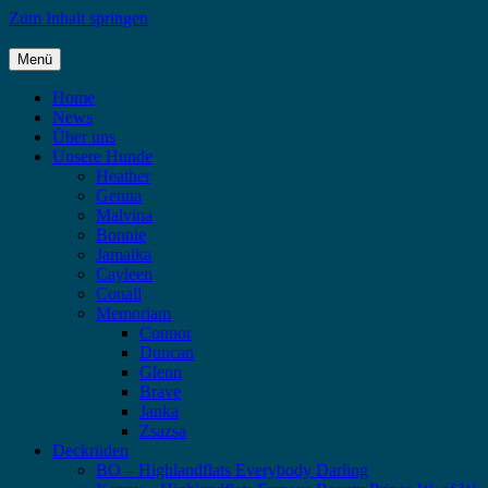
Zum Inhalt springen
Menü
Highlandflats – Flat Coated Retriever
Home
News
Über uns
Unsere Hunde
Heather
Genna
Malvina
Bonnie
Jamaika
Cayleen
Conall
Memoriam
Connor
Duncan
Glenn
Brave
Janka
Zsazsa
Deckrüden
BO – Highlandflats Everybody Darling