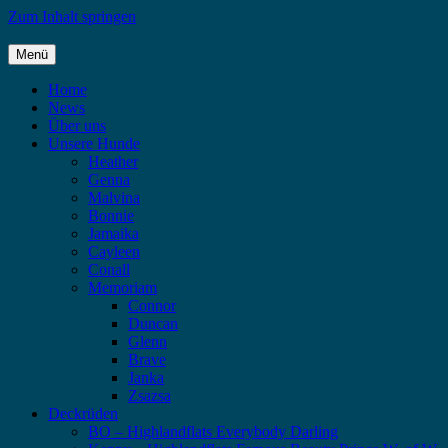
Zum Inhalt springen
Menü
Highlandflats – Flat Coated Retriever
Home
News
Über uns
Unsere Hunde
Heather
Genna
Malvina
Bonnie
Jamaika
Cayleen
Conall
Memoriam
Connor
Duncan
Glenn
Brave
Janka
Zsazsa
Deckrüden
BO – Highlandflats Everybody Darling