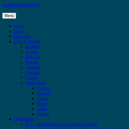
Zum Inhalt springen
Menü
Highlandflats – Flat Coated Retriever
Home
News
Über uns
Unsere Hunde
Heather
Genna
Malvina
Bonnie
Jamaika
Cayleen
Conall
Memoriam
Connor
Duncan
Glenn
Brave
Janka
Zsazsa
Deckrüden
BO – Highlandflats Everybody Darling