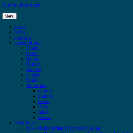
Zum Inhalt springen
Menü
Highlandflats – Flat Coated Retriever
Home
News
Über uns
Unsere Hunde
Heather
Genna
Malvina
Bonnie
Jamaika
Cayleen
Conall
Memoriam
Connor
Duncan
Glenn
Brave
Janka
Zsazsa
Deckrüden
BO – Highlandflats Everybody Darling