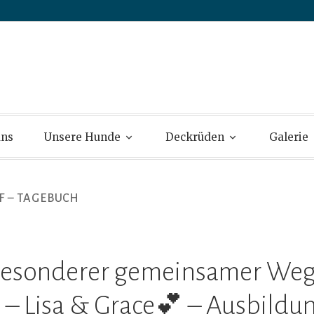
s – Flat Coated 
uns
Unsere Hunde
Deckrüden
Galerie
F – TAGEBUCH
besonderer gemeinsamer Weg
– Lisa & Grace💕 – Ausbildu