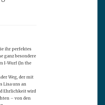
ie ihr perfektes
ne ganz besondere
m I-Wurf (In the
der Weg, der mit
s Lisa uns an
d Ehrlichkeit wird
hten – von den