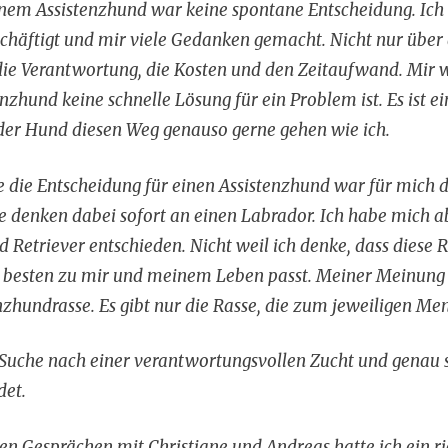
nem Assistenzhund war keine spontane Entscheidung. Ich
äftigt und mir viele Gedanken gemacht. Nicht nur über 
die Verantwortung, die Kosten und den Zeitaufwand. Mir 
tenzhund keine schnelle Lösung für ein Problem ist. Es ist 
er Hund diesen Weg genauso gerne gehen wie ich.
 die Entscheidung für einen Assistenzhund war für mich 
ele denken dabei sofort an einen Labrador. Ich habe mich 
d Retriever entschieden. Nicht weil ich denke, dass diese Ra
 besten zu mir und meinem Leben passt. Meiner Meinung n
nzhundrasse. Es gibt nur die Rasse, die zum jeweiligen Me
uche nach einer verantwortungsvollen Zucht und genau so
det.
en Gesprächen mit Christiane und Andreas hatte ich ein ric