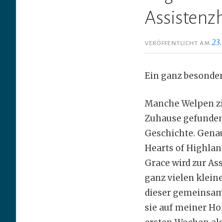
i
Assistenz
n
g
23.
VERÖFFENTLICHT AM
e
n
Ein ganz besonder
Manche Welpen zie
Zuhause gefunden
Geschichte. Genau
Hearts of Highland
Grace wird zur As
ganz vielen klein
dieser gemeinsame
sie auf meiner H