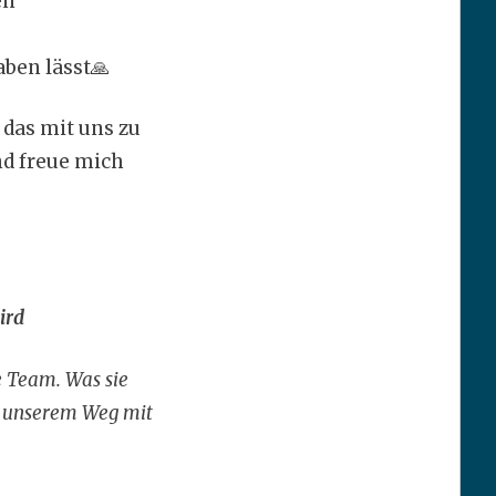
en
aben lässt🙏
l das mit uns zu
nd freue mich
ird
e Team. Was sie
on unserem Weg mit