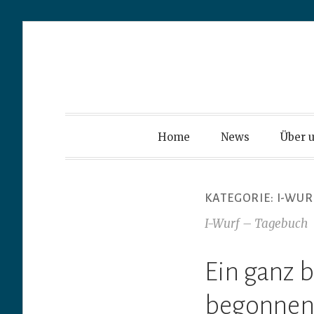
Z
u
Highlandflat
m
I
Home
News
Über 
n
h
KATEGORIE:
I-WUR
a
l
I-Wurf – Tagebuch
t
s
Ein ganz 
p
begonnen 
r