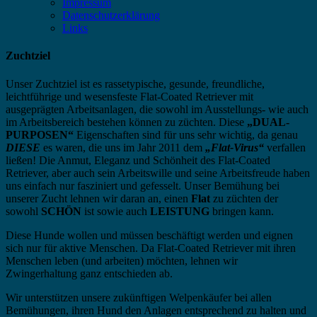
Impressum
Datenschutzerklärung
Links
Zuchtziel
Unser Zuchtziel ist es rassetypische, gesunde, freundliche,
leichtführige und wesensfeste Flat-Coated Retriever mit
ausgeprägten Arbeitsanlagen, die sowohl im Ausstellungs- wie auch
im Arbeitsbereich bestehen können zu züchten. Diese
„DUAL-
PURPOSEN“
Eigenschaften sind für uns sehr wichtig, da genau
DIESE
es waren, die uns im Jahr 2011 dem
„Flat-Virus“
verfallen
ließen! Die Anmut, Eleganz und Schönheit des Flat-Coated
Retriever, aber auch sein Arbeitswille und seine Arbeitsfreude haben
uns einfach nur fasziniert und gefesselt. Unser Bemühung bei
unserer Zucht lehnen wir daran an, einen
Flat
zu züchten der
sowohl
SCHÖN
ist sowie auch
LEISTUNG
bringen kann.
Diese Hunde wollen und müssen beschäftigt werden und eignen
sich nur für aktive Menschen. Da Flat-Coated Retriever mit ihren
Menschen leben (und arbeiten) möchten, lehnen wir
Zwingerhaltung ganz entschieden ab.
Wir unterstützen unsere zukünftigen Welpenkäufer bei allen
Bemühungen, ihren Hund den Anlagen entsprechend zu halten und