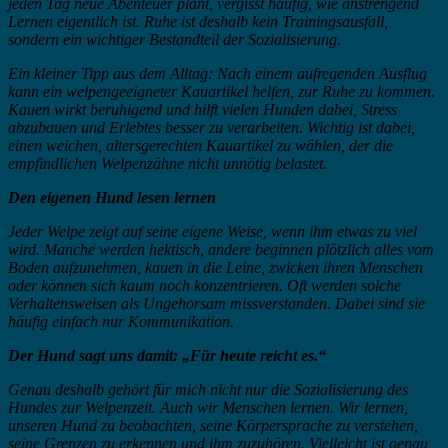
jeden Tag neue Abenteuer plant, vergisst häufig, wie anstrengend
Lernen eigentlich ist. Ruhe ist deshalb kein Trainingsausfall,
sondern ein wichtiger Bestandteil der Sozialisierung.
Ein kleiner Tipp aus dem Alltag: Nach einem aufregenden Ausflug
kann ein welpengeeigneter Kauartikel helfen, zur Ruhe zu kommen.
Kauen wirkt beruhigend und hilft vielen Hunden dabei, Stress
abzubauen und Erlebtes besser zu verarbeiten. Wichtig ist dabei,
einen weichen, altersgerechten Kauartikel zu wählen, der die
empfindlichen Welpenzähne nicht unnötig belastet.
Den eigenen Hund lesen lernen
Jeder Welpe zeigt auf seine eigene Weise, wenn ihm etwas zu viel
wird. Manche werden hektisch, andere beginnen plötzlich alles vom
Boden aufzunehmen, kauen in die Leine, zwicken ihren Menschen
oder können sich kaum noch konzentrieren. Oft werden solche
Verhaltensweisen als Ungehorsam missverstanden. Dabei sind sie
häufig einfach nur Kommunikation.
Der Hund sagt uns damit: „Für heute reicht es.“
Genau deshalb gehört für mich nicht nur die Sozialisierung des
Hundes zur Welpenzeit. Auch wir Menschen lernen. Wir lernen,
unseren Hund zu beobachten, seine Körpersprache zu verstehen,
seine Grenzen zu erkennen und ihm zuzuhören. Vielleicht ist genau