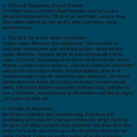
4. Nicht jede Begegnung braucht Kontakt.
Ein Welpe muss nicht jeden Hund begrüßen und nicht jeden
Menschen kennenlernen. Oft ist es viel wertvoller, wenn er lernt,
dass andere einfach da sein dürfen, ohne dass immer etwas
passieren muss.
5. Trau dich, für deinen Welpen einzustehen.
Welpen ziehen Menschen fast magisch an. Viele möchten sie
streicheln, hochnehmen oder mit ihnen spielen – meist mit den
besten Absichten. Trotzdem darfst du jederzeit freundlich Nein
sagen. Nicht jede Begegnung ist in diesem Moment gut für deinen
Welpen. Gerade wenn er müde ist, viele neue Eindrücke verarbeitet
oder sich in einer ungewohnten Situation befindet, braucht er
manchmal einfach nur die Sicherheit seines Menschen. Du kennst
deinen Hund am besten und darfst entscheiden, was ihm gerade
guttut. Für deinen Welpen einzustehen bedeutet nicht, unhöflich zu
sein. Es bedeutet, Verantwortung zu übernehmen und ihm zu zeigen:
„Ich passe auf dich auf.“
6. Genieße die Welpenzeit.
Bei all den Gedanken über Sozialisierung, Erziehung und
Ausbildung darf eines nie vergessen werden: Ein Welpe bleibt nur
für kurze Zeit Welpe. Genieße diese besondere Zeit, freue dich über
kleine Fortschritte und nimm auch die chaotischen Momente mit
einem Lächeln. Genau sie werden später oft zu den schönsten