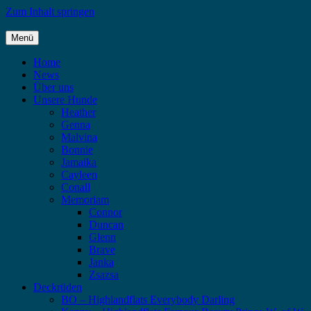
Zum Inhalt springen
Menü
Highlandflats – Flat Coated Retriever
Home
News
Über uns
Unsere Hunde
Heather
Genna
Malvina
Bonnie
Jamaika
Cayleen
Conall
Memoriam
Connor
Duncan
Glenn
Brave
Janka
Zsazsa
Deckrüden
BO – Highlandflats Everybody Darling