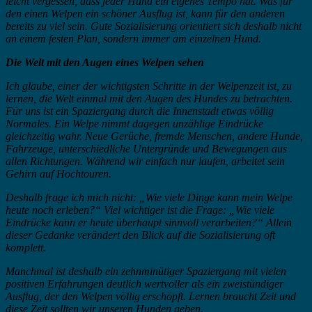
leicht vergessen, dass jeder Hund ein eigenes Tempo hat. Was für
den einen Welpen ein schöner Ausflug ist, kann für den anderen
bereits zu viel sein. Gute Sozialisierung orientiert sich deshalb nicht
an einem festen Plan, sondern immer am einzelnen Hund.
Die Welt mit den Augen eines Welpen sehen
Ich glaube, einer der wichtigsten Schritte in der Welpenzeit ist, zu
lernen, die Welt einmal mit den Augen des Hundes zu betrachten.
Für uns ist ein Spaziergang durch die Innenstadt etwas völlig
Normales. Ein Welpe nimmt dagegen unzählige Eindrücke
gleichzeitig wahr. Neue Gerüche, fremde Menschen, andere Hunde,
Fahrzeuge, unterschiedliche Untergründe und Bewegungen aus
allen Richtungen. Während wir einfach nur laufen, arbeitet sein
Gehirn auf Hochtouren.
Deshalb frage ich mich nicht: „Wie viele Dinge kann mein Welpe
heute noch erleben?“ Viel wichtiger ist die Frage: „Wie viele
Eindrücke kann er heute überhaupt sinnvoll verarbeiten?“ Allein
dieser Gedanke verändert den Blick auf die Sozialisierung oft
komplett.
Manchmal ist deshalb ein zehnminütiger Spaziergang mit vielen
positiven Erfahrungen deutlich wertvoller als ein zweistündiger
Ausflug, der den Welpen völlig erschöpft. Lernen braucht Zeit und
diese Zeit sollten wir unseren Hunden geben.