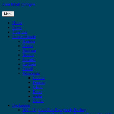
Zum Inhalt springen
Menü
Highlandflats – Flat Coated Retriever
Home
News
Über uns
Unsere Hunde
Heather
Genna
Malvina
Bonnie
Jamaika
Cayleen
Conall
Memoriam
Connor
Duncan
Glenn
Brave
Janka
Zsazsa
Deckrüden
BO – Highlandflats Everybody Darling