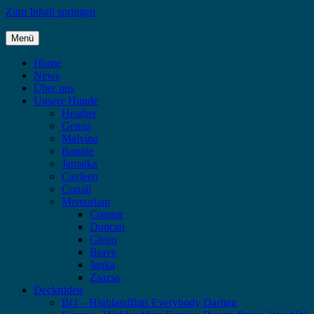
Zum Inhalt springen
Menü
Highlandflats – Flat Coated Retriever
Home
News
Über uns
Unsere Hunde
Heather
Genna
Malvina
Bonnie
Jamaika
Cayleen
Conall
Memoriam
Connor
Duncan
Glenn
Brave
Janka
Zsazsa
Deckrüden
BO – Highlandflats Everybody Darling