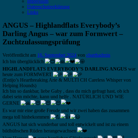
Impressum
Datenschutzerklärung
Links
ANGUS – Highlandflats Everybody’s
Darling Angus – war zum Formwert –
Zuchtzulassungsprüfung
Veröffentlicht am
16. September 2024
von
cbarthadmin
Ich bin überglücklich
HIGHLANDFLATS EVERYBODY’S DARLING ANGUS
war
heute zum FORMWERT
(Entijo’s Heartbreaking Arie & MULTI CH Careless Whisper von
Helping Hounds)
Ich bin so dankbar, liebe Gaby , dass du mich gefragt hast, ob ich
dabei sein möchte, kann und helfe . NATÜRLICH UND WIE
GERNE
Es war mir eine große Freude und wir zwei haben das zusammen
mega toll hinbekommen
ANGUS hat sich wunderbar und toll entwickelt und ist zu einem
bildhübschen Rüden herangewachsen