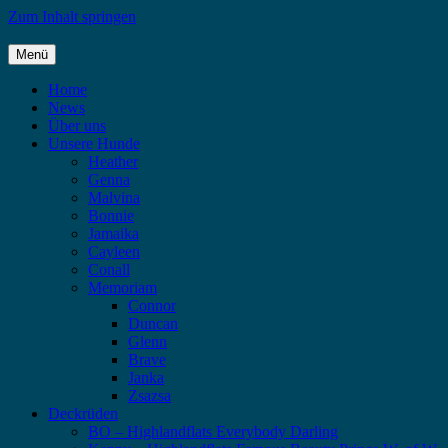
Zum Inhalt springen
Menü
Highlandflats – Flat Coated Retriever
Home
News
Über uns
Unsere Hunde
Heather
Genna
Malvina
Bonnie
Jamaika
Cayleen
Conall
Memoriam
Connor
Duncan
Glenn
Brave
Janka
Zsazsa
Deckrüden
BO – Highlandflats Everybody Darling