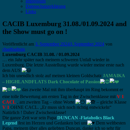
Impressum
Datenschutzerklärung
Links
CACIB Luxemburg 31.08./01.09.2024 and
the Show must go on !
Veröffentlicht am
3. September 2024
3. September 2024
von
cbarthadmin
Luxemburg CACIB 31.08. / 01.09.2024
… ein Jahr später nach meinem schweren Unfall wieder in
Luxemburg. Die letzte Ausstellung wurde wieder meine erste nach
dem AUS
Ich bin unendlich stolz auf meinen kleinen Goldschatz
JAMAIKA
– HIGHLANDFLATS Dark Chocolate of Passion
das zweite Mal mit ihm überhaupt im Ring bekommt er
eine tolle Bewertung am ersten Tag in der Zwischenklasse mit
V 1
CACL
, am zweiten Tag – ohne Worte
– gleiche Klasse
V 1
OHNE CACL. „Er muss sich noch richtig entwickeln“
Natürlich ! Daher Zwischenklasse!
Die ganze Zeit war sein Papa
DUNCAN -Flataholics Black
Legend
fest im Herzen und Gedanken bei uns
Dem weltbesten
Papa, meinem über alles geliebten Duncan, danke ich so sehr für