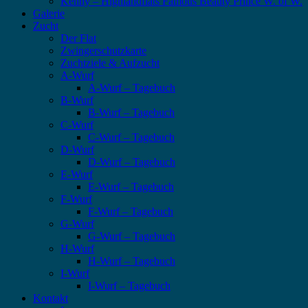
Kenny – Highlandflats Famous Beauty Prince W. of W.
Galerie
Zucht
Der Flat
Zwingerschutzkarte
Zuchtziele & Aufzucht
A-Wurf
A-Wurf – Tagebuch
B-Wurf
B-Wurf – Tagebuch
C-Wurf
C-Wurf – Tagebuch
D-Wurf
D-Wurf – Tagebuch
E-Wurf
E-Wurf – Tagebuch
F-Wurf
F-Wurf – Tagebuch
G-Wurf
G-Wurf – Tagebuch
H-Wurf
H-Wurf – Tagebuch
I-Wurf
I-Wurf – Tagebuch
Kontakt