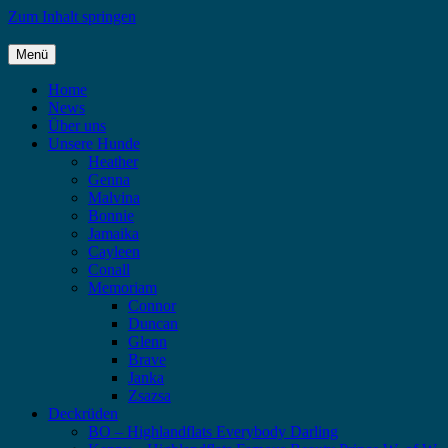
Zum Inhalt springen
Menü
Highlandflats – Flat Coated Retriever
Home
News
Über uns
Unsere Hunde
Heather
Genna
Malvina
Bonnie
Jamaika
Cayleen
Conall
Memoriam
Connor
Duncan
Glenn
Brave
Janka
Zsazsa
Deckrüden
BO – Highlandflats Everybody Darling