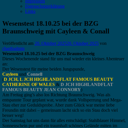
Impressum
Datenschutzerklärung
Links
Wesenstest 18.10.25 bei der BZG
Braunschweig mit Cayleen & Conall
Veröffentlicht am
20. Oktober 2025
20. Oktober 2025
von
cbarthadmin
Wesenstest 18.10.25 bei der BZG Braunschweig
Dieses Wochenende stand für uns mal wieder ein kleines Abenteuer
an:
Der Wesenstest für meine beiden Jungspunde,
Cayleen
und
Connell
(
D JCH, L JCH HIGHLANDFLAT FAMOUS BEAUTY
CATHERINE OF WALES
&
D JCH HIGHLANDFLAT
FAMOUS BEAUTY JEAN CONNORY
)
Am Freitag ging’s also los Richtung Braunschweig. Was als
entspannte Tour geplant war, wurde dank Vollsperrung und Mega-
Stau eher zur Geduldsprobe. Aber zum Glück war meine liebe
Freundin mit dabei – gemeinsam lacht sich so ein Stau doch viel
besser weg!
Der Samstag hat uns dann für alles entschädigt: Stahlblauer Himmel,
Sonnenschein pur und ein traumhaft schönes Gelände mitten im