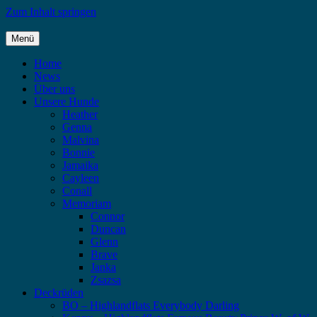
Zum Inhalt springen
Menü
Highlandflats – Flat Coated Retriever
Home
News
Über uns
Unsere Hunde
Heather
Genna
Malvina
Bonnie
Jamaika
Cayleen
Conall
Memoriam
Connor
Duncan
Glenn
Brave
Janka
Zsazsa
Deckrüden
BO – Highlandflats Everybody Darling