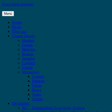
Zum Inhalt springen
Menü
Highlandflats – Flat Coated Retriever
Home
News
Über uns
Unsere Hunde
Heather
Genna
Malvina
Bonnie
Jamaika
Cayleen
Conall
Memoriam
Connor
Duncan
Glenn
Brave
Janka
Zsazsa
Deckrüden
BO – Highlandflats Everybody Darling