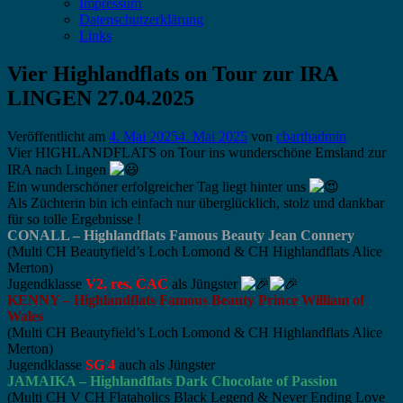
Impressum
Datenschutzerklärung
Links
Vier Highlandflats on Tour zur IRA
LINGEN 27.04.2025
Veröffentlicht am
4. Mai 2025
4. Mai 2025
von
cbarthadmin
Vier HIGHLANDFLATS on Tour ins wunderschöne Emsland zur
IRA nach Lingen
Ein wunderschöner erfolgreicher Tag liegt hinter uns
Als Züchterin bin ich einfach nur überglücklich, stolz und dankbar
für so tolle Ergebnisse !
CONALL – Highlandflats Famous Beauty Jean Connery
(Multi CH Beautyfield’s Loch Lomond & CH Highlandflats Alice
Merton)
Jugendklasse
V2, res. CAC
als Jüngster
KENNY – Highlandflats Famous Beauty Prince William of
Wales
(Multi CH Beautyfield’s Loch Lomond & CH Highlandflats Alice
Merton)
Jugendklasse
SG 4
auch als Jüngster
JAMAIKA – Highlandflats Dark Chocolate of Passion
(Multi CH V CH Flataholics Black Legend & Never Ending Love