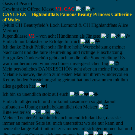
Oasis of Peace)
Gewinnt die Offene Klasse
V1, CAC
CAYLEEN – Highlandflats Famous Beauty Princess Catherine
of Wales
(Multi CH Beautyfield’s Loch Lomond & CH Highlandflats Alice
Merton)
Jugendklasse
V3
– von acht Hündinnen als Jüngste
Einfach nur fantastische Erfolge für mich
Ich danke Birgit Pfeifer sehr für ihre hohe Wertschätzung meiner
Nachzucht und die faire Beurteilung und richtige Einschätzung!
Ein großes Dankeschön geht auch an die tolle Sonderleitung! Es
war rundherum ein wunderschöner unvergesslicher Tag
Mein persönliches DANKESCHÖN geht aber an meine Freundin
Melanie Kniewe, die sich zum ersten Mal mit ihrem wundervollen
Kenny in den Ausstellungsring getraut hat und zusammen mit ihm
alles gegeben hat
!
Ich bin so unendlich stolz auf euch
Einfach toll gemacht und ihr könnt zusammen so gut darauf
aufbauen – Übung macht bekanntlich den Meister
Bitte weiter so
Meiner Tochter Alina bin ich auch unendlich dankbar, dass sie
immer an meiner Seite ist, mich unterstützt wo sie nur kann und
heute die lange Fahrt mit mir zusammen auf sich genommen hat und
die komplette Orga an sich genommen hat