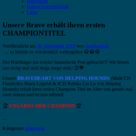
Impressum
Datenschutzerklärung
Links
Unsere Brave erhält ihren ersten
CHAMPIONTITEL
Veröffentlicht am
30. November 2018
von
cbarthadmin
…. so könnte es wöchentlich weitergehen
😃
😂
😅
Der Briefträger hat wieder fantastische Post gebracht!!! Wir freuen
uns riesig und sind mega mega stolz!
😍
💖
Unsere
BRAVEHEART VON HELPING HOUNDS
(Multi CH
Flataholics Black Legend & JCH Rubina Lia Lu von Helping
Hounds) erhält ihren ersten Champion Titel im Alter von gerade mal
zwei Jahren und ist nun offiziell
🏆
UNGARISCHER CHAMPION
🏆
Kategorien
Allgemein