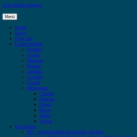
Zum Inhalt springen
Menü
Highlandflats – Flat Coated Retriever
Home
News
Über uns
Unsere Hunde
Heather
Genna
Malvina
Bonnie
Jamaika
Cayleen
Conall
Memoriam
Connor
Duncan
Glenn
Brave
Janka
Zsazsa
Deckrüden
BO – Highlandflats Everybody Darling