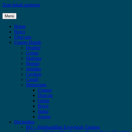
Zum Inhalt springen
Menü
Highlandflats – Flat Coated Retriever
Home
News
Über uns
Unsere Hunde
Heather
Genna
Malvina
Bonnie
Jamaika
Cayleen
Conall
Memoriam
Connor
Duncan
Glenn
Brave
Janka
Zsazsa
Deckrüden
BO – Highlandflats Everybody Darling