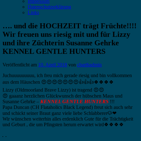
Impressum
Datenschutzerklärung
Links
…. und die HOCHZEIT trägt Früchte!!!!
Wir freuen uns riesig mit und für Lizzy
und ihre Züchterin Susanne Gehrke
KENNEL GENTLE HUNTERS
Veröffentlicht am
10. April 2018
von
cbarthadmin
Juchuuuuuuuuu, ich freu mich gerade riesig und bin vollkommen
aus dem Häuschen
😍
😍
😍
😍
😍
😍
😍
👍
👍
👍
🍀
🍀
🍀
🍀
Lizzy (Oldmoorland Brave Lizzy) ist tragend
😍
😍
😍
gaaanz
herzlichen Glückwunsch
der hübschen Maus und
Susanne Gehrke –
KENNEL GENTLE HUNTERS
!!!
Papa Duncan (CH Flataholics Black Legend) freut sich auch sehr
und schickt seiner Braut ganz viele liebe Schlabberer
🐶
❤
Wir wünschen weiterhin alles erdenklich Gute für die Trächtigkeit
und Geburt , die um Pfingsten herum erwartet wird
🍀
🍀
🍀
🍀