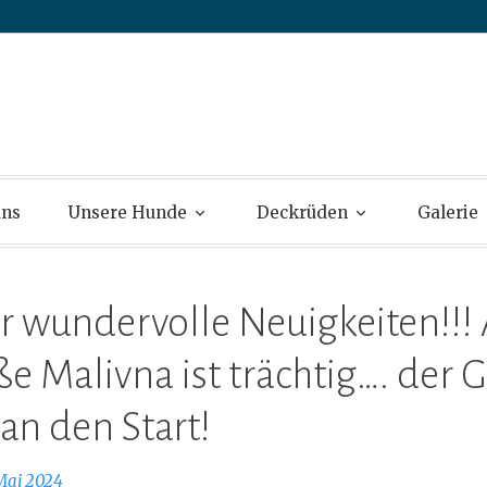
s – Flat Coated 
uns
Unsere Hunde
Deckrüden
Galerie
 wundervolle Neuigkeiten!!!
e Malivna ist trächtig…. der 
an den Start!
 Mai 2024