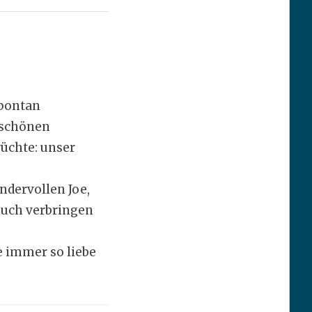
pontan
dschönen
rüchte: unser
ndervollen Joe,
 euch verbringen
e immer so liebe