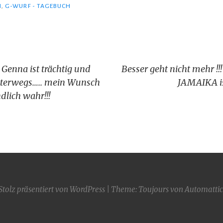
N
,
G-WURF - TAGEBUCH
igation
 Genna ist trächtig und
Besser geht nicht mehr 
unterwegs….. mein Wunsch
JAMAIKA is
lich wahr!!!
Stolz präsentiert von WordPress
|
Theme: Toujours von
Automattic