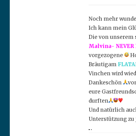
i
n
Noch mehr wunde
g
Ich kann mein Gl
e
Die von unserem 
n
Malvina- NEVER 
vorgezogene
Ho
Bräutigam
FLATAH
Vinchen wird wi
Dankeschön
vo
eure Gastfreundsc
durften
Und natürlich auc
Unterstützung zu 