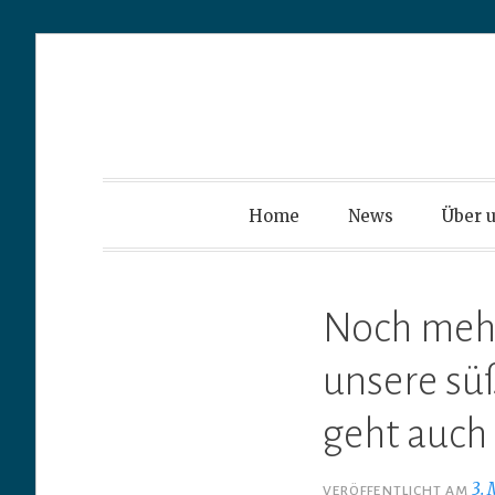
Z
u
Highlandflat
m
I
Home
News
Über 
n
h
a
Noch mehr
l
unsere süß
t
s
geht auch 
p
r
3.
VERÖFFENTLICHT AM