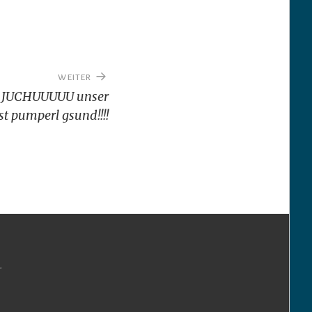
WEITER
!!! JUCHUUUUU unser
t pumperl gsund!!!!
.