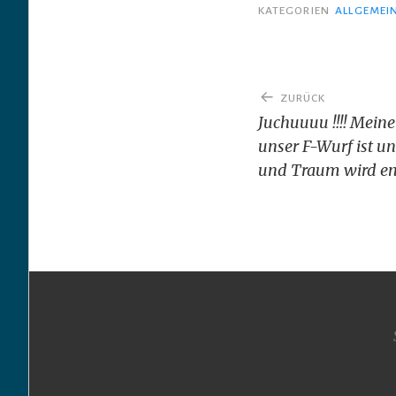
KATEGORIEN
ALLGEMEI
Beitragsnav
ZURÜCK
Juchuuuu !!!! Meine
unser F-Wurf ist 
und Traum wird end