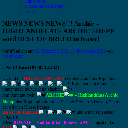
Impressum
Datenschutzerklärung
Links
NEWS NEWS NEWS!!! Archie –
HIGHLANDFLATS ARCHIE SHEPP
wird BEST OF BREED in Kassel
Veröffentlicht am
10. Dezember 2021
18. Dezember 2021
von
cbarthadmin
CACIB Kassel 04./05.12.2021
…. und die
HIGHLANDFLATS
erzielen grandiose Ergebnisse
!!! Katja und ich können es
immer noch nicht richtig glauben
Am Sonntag rockt
ARCHIE
– Highlandflats Archie
Shepp
den Ring und wird unter Richter Herbert Klemann, D aus
der offenen Klasse heraus
BEST OF BREED
und erhält sein erstes
CACIB
!
Klein
BONNIE –
Highlandflats Believe in Me
, Jüngstenklasse,
VV1