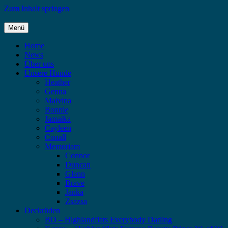
Zum Inhalt springen
Menü
Highlandflats – Flat Coated Retriever
Home
News
Über uns
Unsere Hunde
Heather
Genna
Malvina
Bonnie
Jamaika
Cayleen
Conall
Memoriam
Connor
Duncan
Glenn
Brave
Janka
Zsazsa
Deckrüden
BO – Highlandflats Everybody Darling