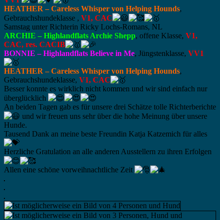
HEATHER – Careless Whisper von Helping Hounds
,
Gebrauchshundeklasse ,
V1, CAC
Samstag unter Richterin Ricky Lochs-Romans, NL
ARCHIE – Highlandflats Archie Shepp
, offene Klasse,
V1,
CAC, res. CACIB
BONNIE – Highlandflats Believe in Me
, Jüngstenklasse,
VV1
HEATHER – Careless Whisper von Helping Hounds
,
Gebrauchshundeklasse,
V1, CAC
Besser konnte es wirklich nicht kommen und wir sind einfach nur
überglücklich
An beiden Tagen gab es für unsere drei Schätze tolle Richterberichte
und wir freuen uns sehr über die hohe Meinung über unsere
Hunde.
Tausend Dank an meine beste Freundin Katja Katzemich für alles
Herzliche Gratulation an alle anderen Ausstellern zu ihren Erfolgen
Allen eine schöne vorweihnachtliche Zeit