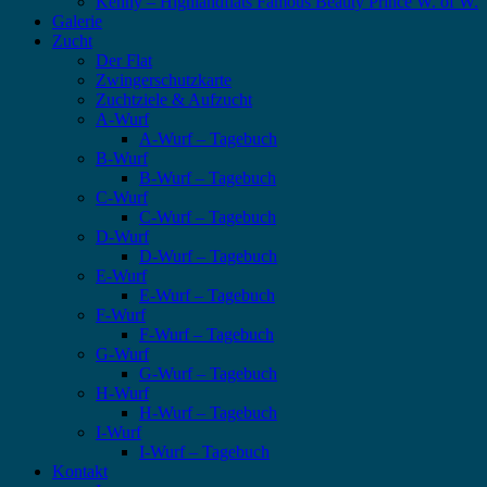
Kenny – Highlandflats Famous Beauty Prince W. of W.
Galerie
Zucht
Der Flat
Zwingerschutzkarte
Zuchtziele & Aufzucht
A-Wurf
A-Wurf – Tagebuch
B-Wurf
B-Wurf – Tagebuch
C-Wurf
C-Wurf – Tagebuch
D-Wurf
D-Wurf – Tagebuch
E-Wurf
E-Wurf – Tagebuch
F-Wurf
F-Wurf – Tagebuch
G-Wurf
G-Wurf – Tagebuch
H-Wurf
H-Wurf – Tagebuch
I-Wurf
I-Wurf – Tagebuch
Kontakt