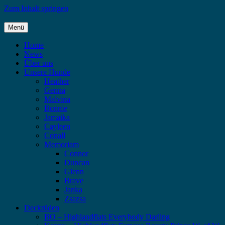
Zum Inhalt springen
Menü
Highlandflats – Flat Coated Retriever
Home
News
Über uns
Unsere Hunde
Heather
Genna
Malvina
Bonnie
Jamaika
Cayleen
Conall
Memoriam
Connor
Duncan
Glenn
Brave
Janka
Zsazsa
Deckrüden
BO – Highlandflats Everybody Darling