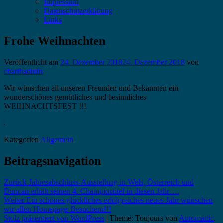
Impressum
Datenschutzerklärung
Links
Frohe Weihnachten
Veröffentlicht am
24. Dezember 2018
24. Dezember 2018
von
cbarthadmin
Wir wünschen all unseren Freunden und Bekannten ein
wunderschönes gemütliches und besinnliches
WEIHNACHTSFEST !!!
Kategorien
Allgemein
Beitragsnavigation
Zurück
Jahresabschluss-Ausstellung in Wels, Österreich und
Duncan erhält seinen 4. Championtitel in diesen Jahr….
Weiter
Ein schönes glückliches erfolgreiches neues Jahr wünschen
wir allen Homepage-Besuchern!!!
Stolz präsentiert von WordPress
|
Theme: Toujours von
Automattic
.