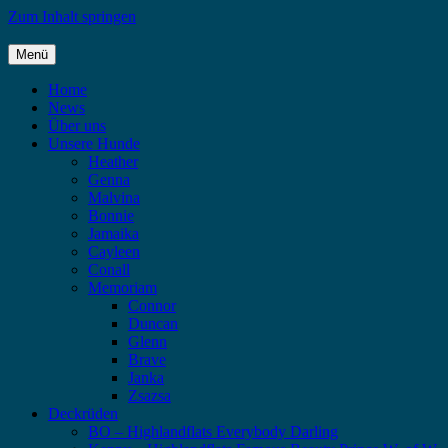
Zum Inhalt springen
Menü
Highlandflats – Flat Coated Retriever
Home
News
Über uns
Unsere Hunde
Heather
Genna
Malvina
Bonnie
Jamaika
Cayleen
Conall
Memoriam
Connor
Duncan
Glenn
Brave
Janka
Zsazsa
Deckrüden
BO – Highlandflats Everybody Darling