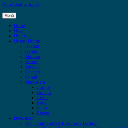
Zum Inhalt springen
Menü
Highlandflats – Flat Coated Retriever
Home
News
Über uns
Unsere Hunde
Heather
Genna
Malvina
Bonnie
Jamaika
Cayleen
Conall
Memoriam
Connor
Duncan
Glenn
Brave
Janka
Zsazsa
Deckrüden
BO – Highlandflats Everybody Darling