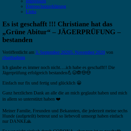
Impressum
Datenschutzerklärung
Links
Es ist geschafft !!! Christiane hat das
„Grüne Abitur“ – JÄGERPRÜFUNG –
bestanden
Veröffentlicht am
3. September 2020
5. November 2020
von
cbarthadmin
Ich glaube es immer noch nicht….ich habe es geschafft!! Die
Jägerprüfung erfolgreich bestanden💪😃🙈😍😍
Einfach nur fix und fertig und glücklich 😀
Ganz herzlichen Dank an alle die an mich geglaubt haben und mich
in allem so unterstützt haben ❤️
Meiner Familie, Freunden und Bekannten, die jederzeit meine sechs
Hunde (aufgeteilt) betreut und so liebevoll umsorgt haben einfach
nur DANKE🙏