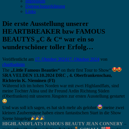
Impressum
Datenschutzerklärung
Links
Die erste Ausstellung unserer
HEARTBREAKER bzw FAMOUS
BEAUTYS „C & C“ war ein so
wunderschöner toller Erfolg…
Veröffentlicht am
17. Oktober 2024
17. Oktober 2024
von
cbarthadmin
The
„Little Famous Beauties“
on their first Tour to Show“
SRA VELDEN 13.10.2024 DRC , 4. Oberfrankenschau,
Richterin K. Nieminen (FI)
Während ich im hohen Norden war mit zwei Highlandflats, sind
meine Tochter Alina und ihr Freund Ardin Richtung Süden
(Oberfranken) mit unseren Jüngsten zur ersten Ausstellung gestartet
Und was soll ich sagen, es hat sich mehr als gelohnt
meine zwei
kleinen Zaubermäuse haben einen fantastischen Start in die Show
Szene hingelegt
HIGHLANDFLATS FAMOUS BEAUTY JEAN CONNERY
–