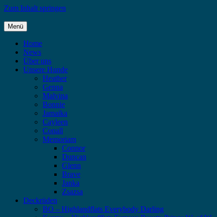
Zum Inhalt springen
Menü
Highlandflats – Flat Coated Retriever
Home
News
Über uns
Unsere Hunde
Heather
Genna
Malvina
Bonnie
Jamaika
Cayleen
Conall
Memoriam
Connor
Duncan
Glenn
Brave
Janka
Zsazsa
Deckrüden
BO – Highlandflats Everybody Darling