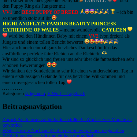
mein süßer über alles geliebter Babybär
CONALL
rockt
den Puppy Ring als Jüngster mit
VV1
und
BEST PUPPY OF BREED
– ich bin
so unendlich stolz auf ihn
HIGHLANDFLATS FAMOUS BEAUTY PRINCESS
CATHERINE OF WALES
– meine wundervolle
CAYLEEN
wird bei den Hündinnen Baby mit einem
VV2
(von dreien) als
Jüngste und einem tollen Bericht bewertet
Hier auch noch einmal ganz herzliches Dankeschön für das
ausführliche perfekte faire Richten an die Richterin
Wir sind so glücklich und freuen uns sehr über die fantastischen sehr
schönen Bewertungen
Wir danken der Sonderleitung sehr für einen wunderschönen Tag in
einem erstklassigen Gelände für das herzliche Willkommen und
einen unvergesslichen tollen Tag
Kategorien
Allgemein
,
F-Wurf – Tagebuch
Beitragsnavigation
Zurück
Auch unser zauberhafte so toller G-Wurf ist vier Monate alt
geworden
Weiter
Unsere Nachzucht hat in der Schweiz einen mega tollen
Erfolg hingelegt … wir sind einfach nur geflasht