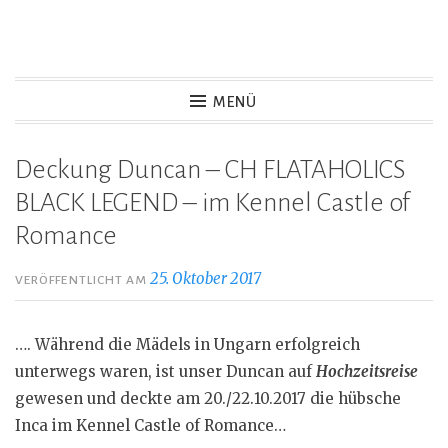
Z
u
Highlandflats – Flat Coated
m
MENÜ
I
Retriever
n
Deckung Duncan – CH FLATAHOLICS
h
BLACK LEGEND – im Kennel Castle of
a
Romance
l
t
25. Oktober 2017
VERÖFFENTLICHT AM
s
p
r
…. Während die Mädels in Ungarn erfolgreich
i
unterwegs waren, ist unser Duncan auf
Hochzeitsreise
n
gewesen und deckte am 20./22.10.2017 die hübsche
g
Inca im Kennel Castle of Romance…