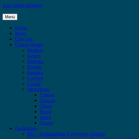
Zum Inhalt springen
Menü
Highlandflats – Flat Coated Retriever
Home
News
Über uns
Unsere Hunde
Heather
Genna
Malvina
Bonnie
Jamaika
Cayleen
Conall
Memoriam
Connor
Duncan
Glenn
Brave
Janka
Zsazsa
Deckrüden
BO – Highlandflats Everybody Darling