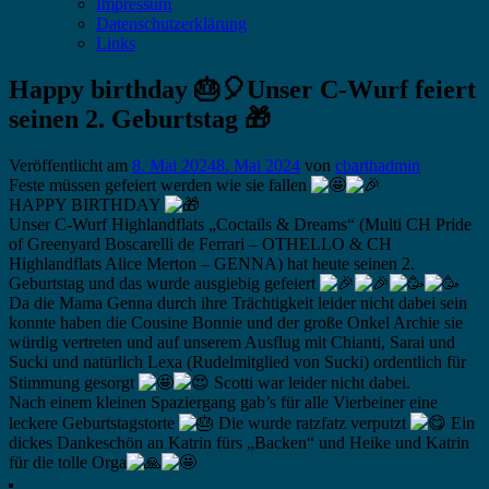
Impressum
Datenschutzerklärung
Links
Happy birthday 🎂🎈Unser C-Wurf feiert
seinen 2. Geburtstag 🎁
Veröffentlicht am
8. Mai 2024
8. Mai 2024
von
cbarthadmin
Feste müssen gefeiert werden wie sie fallen
HAPPY BIRTHDAY
Unser C-Wurf Highlandflats „Coctails & Dreams“ (Multi CH Pride
of Greenyard Boscarelli de Ferrari – OTHELLO & CH
Highlandflats Alice Merton – GENNA) hat heute seinen 2.
Geburtstag und das wurde ausgiebig gefeiert
Da die Mama Genna durch ihre Trächtigkeit leider nicht dabei sein
konnte haben die Cousine Bonnie und der große Onkel Archie sie
würdig vertreten und auf unserem Ausflug mit Chianti, Sarai und
Sucki und natürlich Lexa (Rudelmitglied von Sucki) ordentlich für
Stimmung gesorgt
Scotti war leider nicht dabei.
Nach einem kleinen Spaziergang gab’s für alle Vierbeiner eine
leckere Geburtstagstorte
Die wurde ratzfatz verputzt
Ein
dickes Dankeschön an Katrin fürs „Backen“ und Heike und Katrin
für die tolle Orga