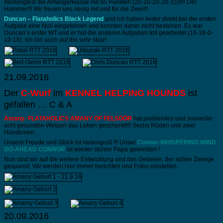
Workingtest die Anfängerklasse mit 95 Punkten (20-20-20-20-15)!!!! Der
Hammer!!! Wir freuen uns riesig mit und für die Zwei!!!
Duncan – Flataholics Black Legend
und ich haben leider direkt bei der ersten
Aufgabe eine Null eingefahren und konnten daher nicht bestehen. Es war
Duncan’s erster WT und er hat die anderen Aufgaben toll gearbeitet (16-18-0-
10-18). Ich bin auch auf ihn sehr stolz!
21.09.2016
Der
C-Wurf
im
KENNEL HELPING HOUNDS
ist
gefallen … C & A
Amany- FLATAHOLICS AMANY OF FELSÖÖR
hat problemlos und souverän
acht gesunden Welpen das Leben geschenkt!!! Sechs Rüden und zwei
Hündinnen…
Unsere Freude und Glück ist riesengroß !!! Unser
Connor
-WHISPERING WIND
GO-AHEAD CONNOR
ist wieder stolzer Papa geworden !
Nun sind wir auf die weitere Entwicklung und das Gedeien, der süßen Zwerge
gespannt. Wir werden hier immer berichten und Fotos einstellen.
20.09.2016