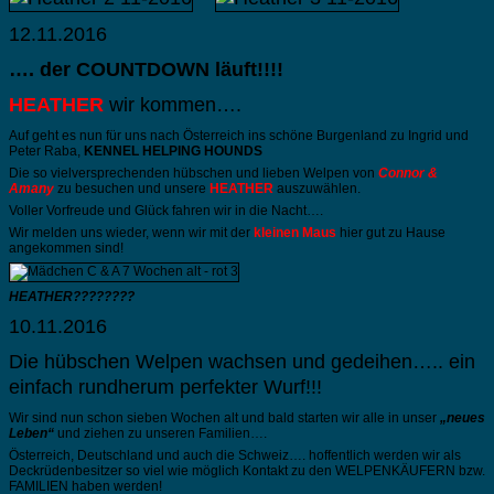
12.11.2016
…. der COUNTDOWN läuft!!!!
HEATHER
wir kommen….
Auf geht es nun für uns nach Österreich ins schöne Burgenland zu Ingrid und
Peter Raba,
KENNEL HELPING HOUNDS
Die so vielversprechenden hübschen und lieben Welpen von
Connor &
Amany
zu
besuchen und unsere
HEATHER
auszuwählen.
Voller Vorfreude und Glück fahren wir in die Nacht….
Wir melden uns wieder, wenn wir mit der
kleinen Maus
hier gut zu Hause
angekommen sind!
HEATHER????????
10.11.2016
Die hübschen Welpen wachsen und gedeihen….. ein
einfach rundherum perfekter Wurf!!!
Wir sind nun schon sieben Wochen alt und bald starten wir alle in unser
„neues
Leben“
und ziehen zu unseren Familien….
Österreich, Deutschland und auch die Schweiz…. hoffentlich werden wir als
Deckrüdenbesitzer so viel wie möglich Kontakt zu den WELPENKÄUFERN bzw.
FAMILIEN haben werden!