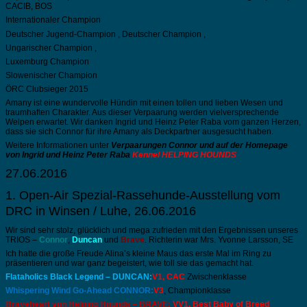
CACIB, BOS
Internationaler Champion
Deutscher Jugend-Champion , Deutscher Champion ,
Ungarischer Champion ,
Luxemburg Champion
Slowenischer Champion
ÖRC Clubsieger 2015
Amany ist eine wundervolle Hündin mit einen tollen und lieben Wesen und
traumhaften Charakter. Aus dieser Verpaarung werden vielversprechende
Welpen erwartet. Wir danken Ingrid und Heinz Peter Raba vom ganzen Herzen,
dass sie sich Connor für ihre Amany als Deckpartner ausgesucht haben.
Weitere Informationen unter
Verpaarungen Connor und auf der Homepage
von Ingrid und Heinz Peter Raba
Kennel HELPING HOUNDS
27.06.2016
1. Open-Air Spezial-Rassehunde-Ausstellung vom
DRC in Winsen / Luhe, 26.06.2016
Wir sind sehr stolz, glücklich und mega zufrieden mit den Ergebnissen unseres
TRIOS –
Connor
,
Duncan
und
Brave
. Richterin war Mrs. Yvonne Larsson, SE
Ich hatte die große Freude Alina’s kleine Maus das erste Mal im Ring zu
präsentieren und war ganz begeistert, wie toll sie das gemacht hat.
Flataholics Black Legend – DUNCAN:
V1, CAC
Zwischenklasse
Whispering Wind Go-Ahead CONNOR:
V3
, Championklasse
Braveheart von Helping Hounds – BRAVE:
VV1, Best Baby of Breed