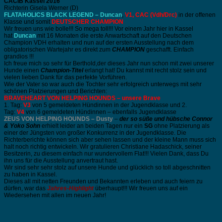
CACIB Kassel 2016
Richterin Gisela Werner (D)
FLATAHOLICS BLACK LEGEND – Duncan
,
V1, CAC (Vdh/Drc)
in der offenen
Klasse und somit
DEUTSCHER CHAMPION
Wir freuen uns wie bolle!!! So mega toll!!! Vor einem Jahr hier in Kassel
hat
Duncan
mit 16 Monaten die erste Anwartschaft auf den Deutschen
Champion VDH erhalten und nun auf der ersten Ausstellung nach dem
obligatorischen Wartejahr es direkt zum
CHAMPION
geschafft. Einfach
grandios !!!
Ich freue mich so sehr für Berthold,der dieses Jahr nun schon mit zwei unserer
Hunde einen
Champion-Titel
erlangt hat! Du kannst mit recht stolz sein und
vielen lieben Dank für das perfekte Vorführen.
Wie der Vater so war auch die Tochter sehr erfolgreich unterwegs mit sehr
schönen Platzierungen und Berichten:
BRAVEHEART VON HELPING HOUNDS – unsere Brave
1. Tag:
V3
von 5 gemeldeten Hündinnen in der Jugendklasse und 2.
Tag:
V4
von 6 gemeldeten Hündinnen – ebenfalls Jugendklasse
ZEUS VON HELPING HOUNDS – Dusty
–
der so süße und hübsche Connor
& Yoko Sohn
erhielt leider an beiden Tagen nur ein
SG
ohne Platzierung als
einer der Jüngsten von großer Konkurrenz in der Jugendklasse. Die
Richterberichte können sich aber sehen lassen und der kleine Mann muss sich
halt noch richtig entwickeln. Wir gratulieren Christiane Hadaschick, seiner
Besitzerin, zu diesem einfach nur wundervollem Flat!!! Vielen Dank, dass Du
ihn uns für die Ausstellung anvertraut hast.
Wir sind sehr sehr stolz auf unsere Hunde und glücklich so toll abgeschnitten
zu haben in Kassel.
Dieses all mit netten Freunden und Bekannten erleben und auch feiern zu
dürfen, war das
Jahres-Highlight
überhaupt!!! Wir freuen uns auf ein
Wiedersehen mit allen im neuen Jahr!