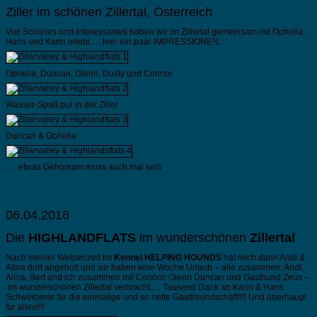
Ziller im schönen Zillertal, Österreich
Viel Schönes und Interessantes haben wir im Zillertal gemeinsam mit Ophelia,
Hans und Karin erlebt…. hier ein paar IMPRESSIONEN:
Ophelia, Duncan, Glenn, Dusty und Connor
Wasser-Spaß pur in der Ziller
Duncan & Ophelia
…. etwas Gehorsam muss auch mal sein
06.04.2016
Die
HIGHLANDFLATS
im wunderschönen
Zillertal
Nach meiner Welpenzeit im
Kennel HELPING HOUNDS
hat mich dann Andi &
Alina dort abgeholt und wir haben eine Woche Urlaub – alle zusammen: Andi,
Alina, Bert und ich zusammen mit Connor, Glenn Duncan und Gasthund Zeus –
im wunderschönen Zillertal verbracht…. Tausend Dank an Karin & Hans
Schweiberer für die einmalige und so nette Gastfreundschaft!!!! Und überhaupt
für alles!!!!