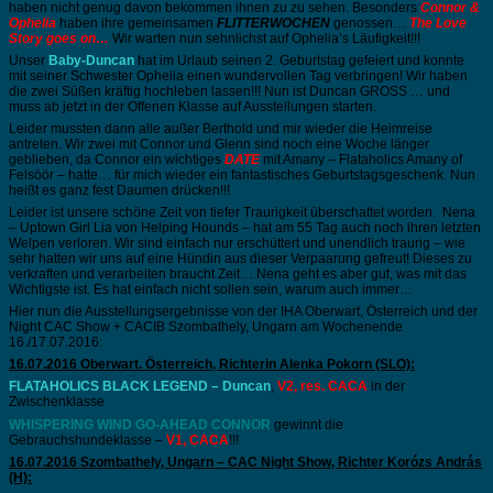
haben nicht genug davon bekommen ihnen zu zu sehen. Besonders
Connor &
Ophelia
haben ihre gemeinsamen
FLITTERWOCHEN
genossen…
T
he Love
Story goes on…
Wir warten nun sehnlichst auf Ophelia’s Läufigkeit!!!
Unser
Baby-Duncan
hat im Urlaub seinen 2. Geburtstag gefeiert und konnte
mit seiner Schwester Ophelia einen wundervollen Tag verbringen! Wir haben
die zwei Süßen kräftig hochleben lassen!!! Nun ist Duncan GROSS … und
muss ab jetzt in der Offenen Klasse auf Ausstellungen starten.
Leider mussten dann alle außer Berthold und mir wieder die Heimreise
antreten. Wir zwei mit Connor und Glenn sind noch eine Woche länger
geblieben, da Connor ein wichtiges
DATE
mit Amany – Flataholics Amany of
Felsöör – hatte… für mich wieder ein fantastisches Geburtstagsgeschenk. Nun
heißt es ganz fest Daumen drücken!!!
Leider ist unsere schöne Zeit von tiefer Traurigkeit überschattet worden. Nena
– Uptown Girl Lia von Helping Hounds – hat am 55 Tag auch noch ihren letzten
Welpen verloren. Wir sind einfach nur erschüttert und unendlich traurig – wie
sehr hatten wir uns auf eine Hündin aus dieser Verpaarung gefreut! Dieses zu
verkraften und verarbeiten braucht Zeit… Nena geht es aber gut, was mit das
Wichtigste ist. Es hat einfach nicht sollen sein, warum auch immer…
Hier nun die Ausstellungsergebnisse von der IHA Oberwart, Österreich und der
Night CAC Show + CACIB Szombathely, Ungarn am Wochenende
16./17.07.2016:
16.07.2016 Oberwart. Österreich, Richterin Alenka Pokorn (SLO):
FLATAHOLICS BLACK LEGEND – Duncan
,
V2, res. CACA
in der
Zwischenklasse
WHISPERING WIND GO-AHEAD CONNOR
gewinnt die
Gebrauchshundeklasse –
V1, CACA
!!!
16.07.2016 Szombathely, Ungarn – CAC Night Show, Richter Korózs András
(H):