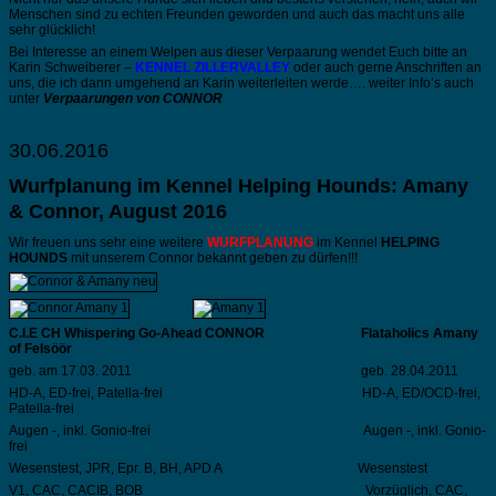
Menschen sind zu echten Freunden geworden und auch das macht uns alle
sehr glücklich!
Bei Interesse an einem Welpen aus dieser Verpaarung wendet Euch bitte an
Karin Schweiberer –
KENNEL ZILLERVALLEY
oder auch gerne Anschriften an
uns, die ich dann umgehend an Karin weiterleiten werde…. weiter Info’s auch
unter
Verpaarungen von CONNOR
30.06.2016
Wurfplanung im Kennel Helping Hounds: Amany
& Connor, August 2016
Wir freuen uns sehr eine weitere
WURFPLANUNG
im Kennel
HELPING
HOUNDS
mit unserem Connor bekannt geben zu dürfen!!!
C.I.E CH Whispering Go-Ahead CONNOR
Flataholics Amany
of Felsöör
geb. am 17.03. 2011 geb. 28.04.2011
HD-A, ED-frei, Patella-frei HD-A, ED/OCD-frei,
Patella-frei
Augen -, inkl. Gonio-frei Augen -, inkl. Gonio-
frei
Wesenstest, JPR, Epr. B, BH, APD A Wesenstest
V1, CAC, CACIB, BOB Vorzüglich, CAC,