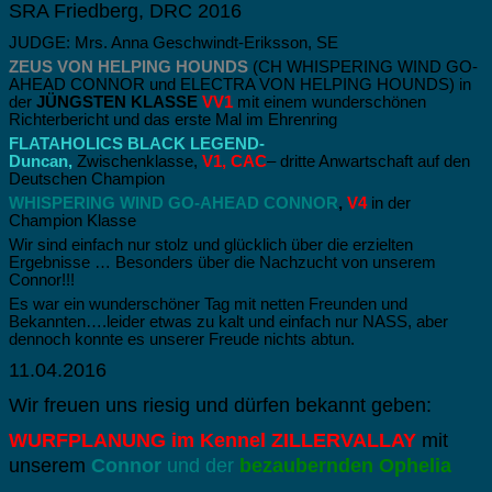
SRA Friedberg, DRC 2016
JUDGE: Mrs. Anna Geschwindt-Eriksson, SE
ZEUS VON HELPING HOUNDS
(CH WHISPERING WIND GO-
AHEAD CONNOR und ELECTRA VON HELPING HOUNDS) in
der
JÜNGSTEN KLASSE
VV1
mit einem wunderschönen
Richterbericht und das erste Mal im Ehrenring
FLATAHOLICS BLACK LEGEND-
Duncan,
Zwischenklasse,
V1, CAC
– dritte Anwartschaft auf den
Deutschen Champion
WHISPERING WIND GO-AHEAD CONNOR
,
V4
in der
Champion Klasse
Wir sind einfach nur stolz und glücklich über die erzielten
Ergebnisse … Besonders über die Nachzucht von unserem
Connor!!!
Es war ein wunderschöner Tag mit netten Freunden und
Bekannten….l
eider etwas zu kalt und einfach nur NASS, aber
dennoch konnte es unserer Freude nichts abtun.
11.04.2016
Wir freuen uns riesig und dürfen bekannt geben:
WURFPLANUNG im Kennel ZILLERVALLAY
mit
unserem
Connor
und der
bezaubernden Ophelia