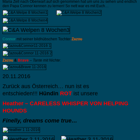
Maria Zell nach Oberwart auf sich genommen hat um uns zu sehen und endlich
den Papa Connor kennen zu lernen! So nett war es mit Euch…
Connor
mit seiner bildhübschen Tochter
Zazou
:
Zazou
&
Brave
–
Tante mit Nichte
:
20.11.2016
Zurück aus Österreich… nun ist es
entschieden!!!
Hündin
ROT
ist unsere
Heather –
CARELESS WHISPER VON HELPING
HOUNDS
Finelly, dreams come true…