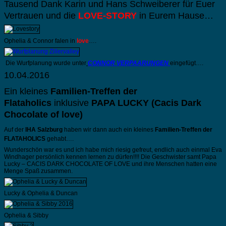
Tausend Dank Karin und Hans Schweiberer für Euer
Vertrauen und die
LOVE-STORY
in Eurem Hause…
Ophelia & Connor falen in
love
….
Die Wurfplanung wurde unter
CONNOR VERPAARUNGEN
eingefügt….
10.04.2016
Ein kleines
Familien-Treffen der
Flataholics
inklusive
PAPA LUCKY (Cacis Dark
Chocolate of love)
Auf der
IHA Salzburg
haben wir dann auch ein kleines
Familien-Treffen der
FLATAHOLICS
gehabt….
Wunderschön war es und ich habe mich riesig gefreut, endlich auch einmal Eva
Windhager persönlich kennen lernen zu dürfen!!!! Die Geschwister samt Papa
Lucky – CACIS DARK CHOCOLATE OF LOVE und ihre Menschen hatten eine
Menge Spaß zusammen.
Lucky & Ophelia & Duncan
Ophelia & Sibby