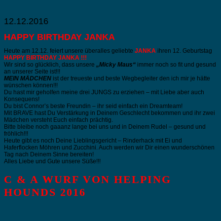
12.12.2016
HAPPY BIRTHDAY JANKA
Heute am 12.12. feiert unsere überalles geliebte
JANKA
ihren 12. Geburtstag
HAPPY BIRTHDAY JANKA !!!
Wir sind so glücklich, dass unsere
„Micky Maus“
immer noch so fit und gesund
an unserer Seite ist!!!
MEIN MÄDCHEN
ist der treueste und beste Wegbegleiter den ich mir je hätte
wünschen können!!!
Du hast mir geholfen meine drei JUNGS zu erziehen – mit Liebe aber auch
Konsequens!
Du bist Connor’s beste Freundin – ihr seid einfach ein Dreamteam!
Mit BRAVE hast Du Verstärkung in Deinem Geschlecht bekommen und ihr zwei
Mädchen versteht Euch einfach prächtig.
Bitte bleibe noch gaaanz lange bei uns und in Deinem Rudel – gesund und
fröhlich!!!
Heute gibt es noch Deine Lieblingsgericht – Rinderhack mit Ei und
Haferflocken Möhren und Zucchini. Auch werden wir Dir einen wunderschönen
Tag nach Deinem Sinne bereiten!
Alles Liebe und Gute unsere Süße!!!
C & A WURF VON HELPING
HOUNDS 2016