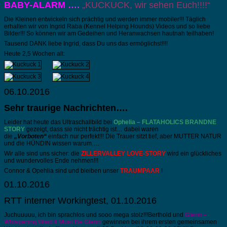
BABY-ALARM ….
„K
UCKUCK, wir sehen Euch!!!!“
Die Kleinen entwickeln sich prächtig und werden immer mobiler!!! Täglich
erhalten wir von Ingrid Raba (Kennel Helping Hounds) Videos und so liebe
Bilder!!! So können wir am Gedeihen und Heranwachsen hautnah teilhaben!
Tausend DANK liebe Ingrid, dass Du uns das ermöglichst!!!!
Heute 2,5 Wochen alt:
06.10.2016
Sehr traurige Nachrichten….
Leider hat heute das Ultraschallbild bei
Ophelia – FLATAHOLICS BRANDNE
STORY
gezeigt, dass sie nicht trächtig ist… dabei waren
die
„Vorboten“
einfach nur perfekt!!! Die Trauer sitzt tief, aber MUTTER NATUR
und die HÜNDIN wissen warum….
Wir alle sind uns sicher: die
ZILLERVALLEY LOVE-STORY
wird ein glückliches
und wundervolles Ende nehmen!!!
Connor & Opehlia sind und bleiben unser
TRAUMPAAR
!
01.10.2016
RTT interner Workingtest, 01.10.2016
Juchuuuuu, ich bin sprachlos und sooo mega stolz
!!!
Berthold und
Glenn –
Whispering Wind It Must Be Glenn
gewinnen bei ihrem ersten gemeinsamen