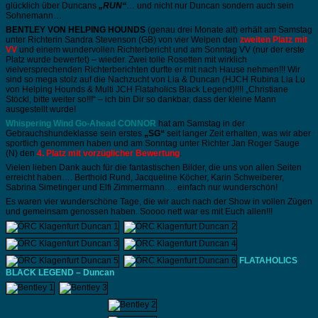
glücklich über Duncans
„RUN“
… und nicht nur Duncan sondern auch sein
Sohnemann…
BENTLEY VON HELPING HOUNDS
(genau drei Monate alt) erhält am Samstag
unter Richterin Sandra Stevenson (GB) von vier Welpen den
zweiten Platz mit
VV
und einem wundervollen Richterbericht und am Sonntag VV (nur der erste
Platz wurde bewertet) – wieder. Zwei tolle Rosetten mit wirklich
vielversprechenden Richterberichten durfte er mit nach Hause nehmen!!! Wir
sind so mega stolz auf die Nachzucht von Lia & Duncan (HJCH Rubina Lia Lu
von Helping Hounds & Multi JCH Flataholics Black Legend)!!!! „Christiane
Stöckl, bitte weiter so!!!“ – ich bin Dir so dankbar, dass der kleine Mann
ausgestellt wurde!
Whispering Wind Go-Ahead CONNOR
hat am Samstag in der
Gebrauchshundeklasse sein erstes
„SG“
seit langer Zeit erhalten, was wir aber
sportlich genommen haben und am Sonntag unter Richter Jan Roger Sauge
(N) den
4. Platz mit vorzüglicher Bewertung
.
Vielen lieben Dank auch für die fantastischen Bilder, die uns von allen Seiten
erreicht haben…. Berthold Rund, Jacqueline Köcher, Karin Schweiberer,
Sabrina Simetinger und Elfi Zimmermann…. einfach nur wunderschön!
Es waren vier wunderschöne Tage, die wir auch nach der Show in vollen Zügen
und gemeinsam genossen haben. Soooo nett war es mit Euch allen!!!
FLATAHOLICS
BLACK LEGEND – Duncan