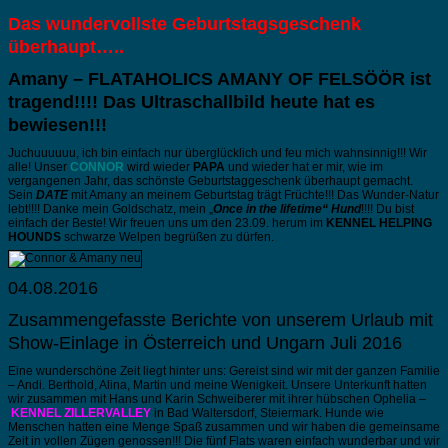
Das wundervollste Geburtstagsgeschenk
überhaupt…..
Amany – FLATAHOLICS AMANY OF FELSÖÖR ist
tragend!!!! Das Ultraschallbild heute hat es
bewiesen!!!
Juchuuuuuu, ich bin einfach nur überglücklich und feu mich wahnsinnig!!! Wir
alle! Unser
CONNOR
wird wieder
PAPA
und wieder hat er mir, wie im
vergangenen Jahr, das schönste Geburtstaggeschenk überhaupt gemacht.
Sein
DATE
mit Amany an meinem Geburtstag trägt Früchte!!! Das Wunder-Natur
lebt!!!! Danke mein Goldschatz, mein „
Once in the lifetime“ Hund
!!!! Du bist
einfach der Beste! Wir freuen uns um den 23.09. herum im
KENNEL HELPING
HOUNDS
schwarze Welpen begrüßen zu dürfen.
04.08.2016
Zusammengefasste Berichte von unserem Urlaub mit
Show-Einlage in Österreich und Ungarn Juli 2016
Eine wunderschöne Zeit liegt hinter uns: Gereist sind wir mit der ganzen Familie
– Andi. Berthold, Alina, Martin und meine Wenigkeit. Unsere Unterkunft hatten
wir zusammen mit Hans und Karin Schweiberer mit ihrer hübschen Ophelia –
KENNEL ZILLERVALLEY
in Bad Waltersdorf, Steiermark. Hunde wie
Menschen hatten eine Menge Spaß zusammen und wir haben die gemeinsame
Zeit in vollen Zügen genossen!!! Die fünf Flats waren einfach wunderbar und wir