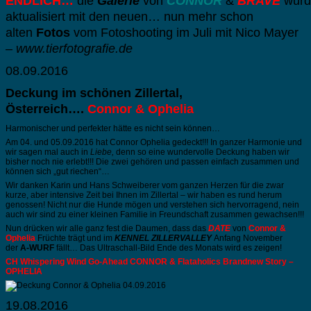
ENDLICH…
die
Galerie
von
CONNOR
&
BRAVE
wur
aktualisiert mit den neuen… nun mehr schon
alten
Fotos
vom Fotoshooting im Juli mit Nico Mayer
–
www.tierfotografie.de
08.09.2016
Deckung im schönen Zillertal,
Österreich….
Connor & Ophelia
Harmonischer und perfekter hätte es nicht sein können…
Am 04. und 05.09.2016 hat Connor Ophelia gedeckt!!! In ganzer Harmonie und
wir sagen mal auch in
Liebe,
denn so eine wundervolle Deckung haben wir
bisher noch nie erlebt!!! Die zwei gehören und passen einfach zusammen und
können sich „gut riechen“…
Wir danken Karin und Hans Schweiberer vom ganzen Herzen für die zwar
kurze, aber intensive Zeit bei Ihnen im Zillertal – wir haben es rund herum
genossen! Nicht nur die Hunde mögen und verstehen sich hervorragend, nein
auch wir sind zu einer kleinen Familie in Freundschaft zusammen gewachsen!!!
Nun drücken wir alle ganz fest die Daumen, dass das
DATE
von
Connor &
Ophelia
Früchte trägt und im
KENNEL ZILLERVALLEY
Anfang November
der
A-WURF
fällt… Das Ultraschall-Bild Ende des Monats wird es zeigen!
CH Whispering Wind Go-Ahead CONNOR & Flataholics Brandnew Story –
OPHELIA
19.08.2016