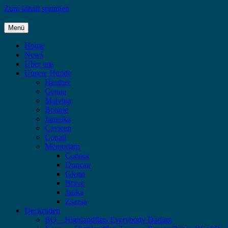
Zum Inhalt springen
Menü
Highlandflats – Flat Coated Retriever
Home
News
Über uns
Unsere Hunde
Heather
Genna
Malvina
Bonnie
Jamaika
Cayleen
Conall
Memoriam
Connor
Duncan
Glenn
Brave
Janka
Zsazsa
Deckrüden
BO – Highlandflats Everybody Darling