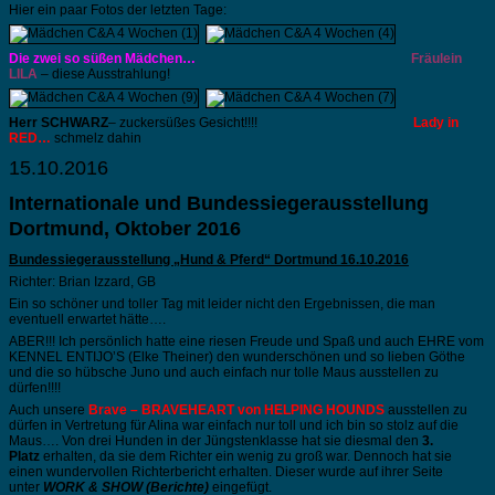
Hier ein paar Fotos der letzten Tage:
Die zwei so süßen Mädchen…
Fräulein
LILA
– diese Ausstrahlung!
Herr SCHWARZ
– zuckersüßes Gesicht!!!!
Lady in
RED…
schmelz dahin
15.10.2016
Internationale und Bundessiegerausstellung
Dortmund, Oktober 2016
Bundessiegerausstellung „Hund & Pferd“ Dortmund 16.10.2016
Richter: Brian Izzard, GB
Ein so schöner und toller Tag mit leider nicht den Ergebnissen, die man
eventuell erwartet hätte….
ABER!!! Ich persönlich hatte eine riesen Freude und Spaß und auch EHRE vom
KENNEL ENTIJO’S (Elke Theiner) den wunderschönen und so lieben Göthe
und die so hübsche Juno und auch einfach nur tolle Maus ausstellen zu
dürfen!!!!
Auch unsere
Brave – BRAVEHEART von HELPING HOUNDS
ausstellen zu
dürfen in Vertretung für Alina war einfach nur toll und ich bin so stolz auf die
Maus…. Von drei Hunden in der Jüngstenklasse hat sie diesmal den
3.
Platz
erhalten, da sie dem Richter ein wenig zu groß war. Dennoch hat sie
einen wundervollen Richterbericht erhalten. Dieser wurde auf ihrer Seite
unter
WORK & SHOW (Berichte)
eingefügt.