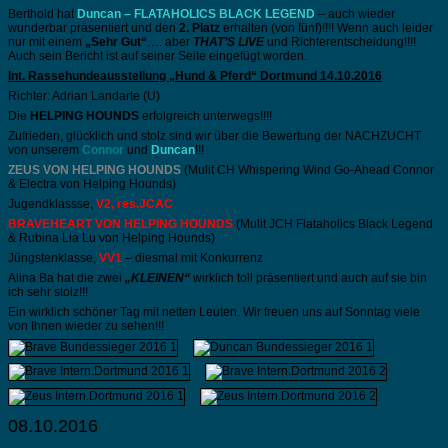
Berthold hat
Duncan – FLATAHOLICS BLACK LEGEND
– auch wieder
wunderbar präsentiert und den
2. Platz
erhalten (von fünf)!!!! Wenn auch leider
nur mit einem
„Sehr Gut“
…. aber
THAT’S LIVE
und Richterentscheidung!!!!
Auch sein Bericht ist auf seiner Seite eingefügt worden.
Int. Rassehundeausstellung „Hund & Pferd“ Dortmund 14.10.2016
Richter: Adrian Landarte (U)
Die
HELPING HOUNDS
erfolgreich unterwegs!!!!
Zufrieden, glücklich und stolz sind wir über die Bewertung der NACHZUCHT
von unserem
Connor
und
Duncan
!!!
ZEUS VON HELPING HOUNDS
(Mulit CH Whispering Wind Go-Ahead Connor
& Electra von Helping Hounds)
Jugendklassse,
V2, res.JCAC
BRAVEHEART VON HELPING HOUNDS
(Mulit JCH Flataholics Black Legend
& Rubina Lia Lu von Helping Hounds)
Jüngstenklasse,
VV1
– diesmal mit Konkurrenz
Alina Ba hat die zwei
„KLEINEN“
wirklich toll präsentiert und auch auf sie bin
ich sehr stolz!!!
Ein wirklich schöner Tag mit netten Leuten. Wir freuen uns auf Sonntag viele
von Ihnen wieder zu sehen!!!
08.10.2016