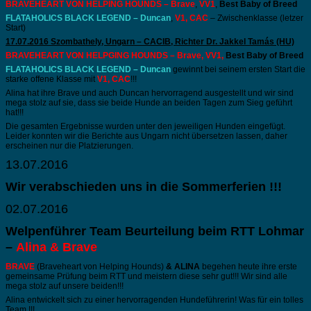
BRAVEHEART VON HELPING HOUNDS – Brave
,
VV1
,
Best Baby of Breed
FLATAHOLICS BLACK LEGEND – Duncan
,
V1, CAC
– Zwischenklasse (letzer
Start)
17.07.2016 Szombathely, Ungarn – CACIB, Richter Dr. Jakkel Tamás (HU)
BRAVEHEART VON HELPGING HOUNDS – Brave, VV1,
Best Baby of Breed
FLATAHOLICS BLACK LEGEND – Duncan
gewinnt bei seinem ersten Start die
starke offene Klasse mit
V1, CAC
!!!
Alina hat ihre Brave und auch Duncan hervorragend ausgestellt und wir sind
mega stolz auf sie, dass sie beide Hunde an beiden Tagen zum Sieg geführt
hat!!!
Die gesamten Ergebnisse wurden unter den jeweiligen Hunden eingefügt.
Leider konnten wir die Berichte aus Ungarn nicht übersetzen lassen, daher
erscheinen nur die Platzierungen.
13.07.2016
Wir verabschieden uns in die Sommerferien !!!
02.07.2016
Welpenführer Team Beurteilung beim RTT Lohmar
–
Alina & Brave
BRAVE
(Braveheart von Helping Hounds)
& ALINA
begehen heute ihre erste
gemeinsame Prüfung beim RTT und meistern diese sehr gut!!! Wir sind alle
mega stolz auf unsere beiden!!!
Alina entwickelt sich zu einer hervorragenden Hundeführerin! Was für ein tolles
Team !!!