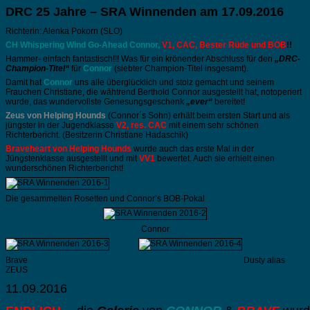
DRC 25 Jahre – SRA Winnenden am 17.09.2016
Richterin: Alenka Pokorn (SLO)
CH Whispering Wind Go-Ahead Connor,
V1, CAC, Bester Rüde und BOB
!!
Hammer- einfach fantastisch!!! Was für ein krönender Abschluss für den
„DRC-
Champion-Titel“
für
Connor
(siebter Champion-Titel insgesamt).
Damit hat
Connor
uns alle überglücklich und stolz gemacht und seinem
Frauchen Christiane, die wähtrend Berthold Connor ausgestellt hat, notoperiert
wurde, das wundervollste Genesungsgeschenk
„ever“
bereitet!
Zeus von Helping Hounds
(Connor´s Sohn) erhält beim ersten Start und als
jüngster in der Jugendklasse
V2, res. CAC
mit einem sehr schönen
Richterbericht. (Besitzerin Christiane Hadaschik)
Braveheart von Helping Hounds
wurde auch das erste Mal in der
Jüngstenklasse ausgestellt und mit
VV1
bewertet. Auch sie erhielt einen
wunderschönen Richterbericht!
Die gesammelten Rosetten und Connor’s BOB-Pokal
Connor
Brave Dusty alias
ZEUS
11.09.2016