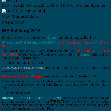
Sibby…. so schön sie mal stellen zu dürfen!!! Eine wunderschöne Flathündin
Sibby & Duncan & Ophelia
09.04.2016
IHA Salzburg 2016
So mega stolz bin ich auf meinen
Connor,
wir alle, die ganze Familie !!!
Whispering Wind Go-Ahead CONNOR
V1, CACA, Bester Rüde, CACIB und
BOS…
und somit hat er alle Voraussetzungen für den
ÖSTERREICHISCHEN
CHAMPION
erfüllt!!!! Unsere Freude ist unbeschreiblich!!!!
Connor
erhält seinen
sechsten
CHAMPIONTITEL
… und wie der Vater so der Sohn…
ZEUS VON HELPING HOUNDS
(Whispering Wind Go Ahaed-Connor & Electra
von Helping Hounds)
VV1 in der Jüngsten Klasse
mit einem sehr schönen Richterbericht!!!
Vielen lieben Dank Christiane Hadaschik das wir den Kleinen mit in den Urlaub
und zur Ausstellung nehmen durften!!! Du kannst so stolz auf den kleinen Mann
sein!
… last but noch least…
Duncan
– FLATAHOLICS BLACK LEGEND
hat in der Zwischenklasse ein
SG
2
erhalten… er war halt nicht der
TYP-FLAT
den die Richterin sehen wollte,
aber dennoch sind wir auch hier wieder einmal sehr stolz auf unseren Jüngsten
und freuen uns über den zweiten Platz