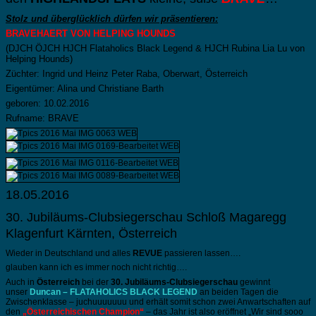
Stolz und überglücklich dürfen wir präsentieren:
BRAVEHAERT VON HELPING HOUNDS
(DJCH ÖJCH HJCH Flataholics Black Legend & HJCH Rubina Lia Lu von
Helping Hounds)
Züchter: Ingrid und Heinz Peter Raba, Oberwart, Österreich
Eigentümer: Alina und Christiane Barth
geboren: 10.02.2016
Rufname: BRAVE
18.05.2016
30. Jubiläums-Clubsiegerschau Schloß Magaregg
Klagenfurt Kärnten, Österreich
Wieder in Deutschland und alles
REVUE
passieren lassen….
glauben kann ich es immer noch nicht richtig….
Auch in
Österreich
bei der
30. Jubiläums-Clubsiegerschau
gewinnt
unser
Duncan – FLATAHOLICS BLACK LEGEND
an beiden Tagen die
Zwischenklasse – juchuuuuuuu und erhält somit schon zwei Anwartschaften auf
den
„Österreichischen Champion“
– das Jahr ist also eröffnet „Wir sind sooo