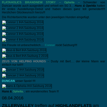
FLATAHOLICS BRANDNEW STORY – Ophelia –
Schwester von
Duncan
wurde auch ausgestellt und erhielt ein SG 3…
Hans & Opehlia
hatten
ihr erstes Ausstellungs-Debüt und haben dieses ganz toll gemeistert!!!!
Herzlichen Glückwunsch hierzu!!!
Die Richterberichte wurden unter den jeweiligen Hunden eingefügt.
Die Freude ist unbescheiblich….
Connor
rockt Salzburg!!!!
ZEUS VON HELPING HOUNDS
– Dusty mit Bert…. der kleine Mann war
einfach nur toll!!!
DUNCAN
unser Spotzl !!!!
Hans &
Ophelia.
.. ein wundervolles Team !!!
08.04.2016
ZILLERVALLEY
treffen auf
HIGHLANDFLATS
am