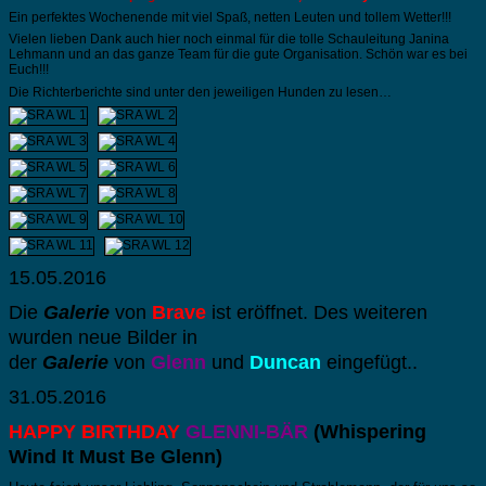
Ein perfektes Wochenende mit viel Spaß, netten Leuten und tollem Wetter!!!
Vielen lieben Dank auch hier noch einmal für die tolle Schauleitung Janina
Lehmann und an das ganze Team für die gute Organisation. Schön war es bei
Euch!!!
Die Richterberichte sind unter den jeweiligen Hunden zu lesen…
15.05.2016
Die
Galerie
von
Brave
ist eröffnet. Des weiteren
wurden neue Bilder in
der
Galerie
von
Glenn
und
Duncan
eingefügt..
31.05.2016
HAPPY BIRTHDAY
GLENNI-BÄR
(Whispering
Wind It Must Be Glenn)