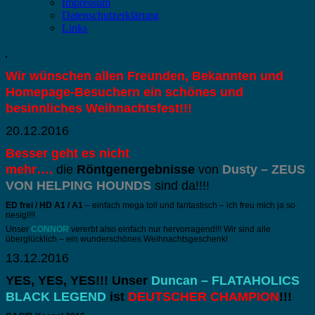
Impressum
Datenschutzerklärung
Links
Wir wünschen allen Freunden, Bekannten und
Homepage-Besuchern ein schönes und
besinnliches Weihnachtsfest!!!
20.12.2016
Besser geht es nicht
mehr….
die
Röntgenergebnisse
von
Dusty – ZEUS
VON HELPING HOUNDS
sind da!!!!
ED frei / HD A1 / A1
– einfach mega toll und fantastisch – ich freu mich ja so
riesig!!!!
Unser
CONNOR
vererbt also einfach nur hervorragend!!! Wir sind alle
überglücklich – ein wunderschönes Weihnachtsgeschenk!
13.12.2016
YES, YES, YES!!! Unser
Duncan – FLATAHOLICS
BLACK LEGEND
ist
DEUTSCHER CHAMPION
!!!