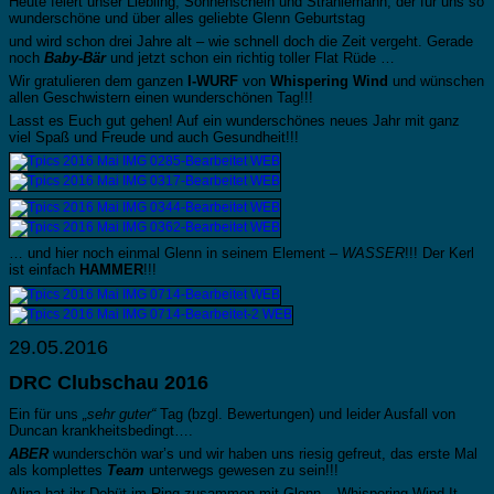
Heute feiert unser Liebling, Sonnenschein und Strahlemann, der für uns so
wunderschöne und über alles geliebte Glenn Geburtstag
und wird schon drei Jahre alt – wie schnell doch die Zeit vergeht. Gerade
noch
Baby-Bär
und jetzt schon ein richtig toller Flat Rüde …
Wir gratulieren dem ganzen
I-WURF
von
Whispering Wind
und wünschen
allen Geschwistern einen wunderschönen Tag!!!
Lasst es Euch gut gehen! Auf ein wunderschönes neues Jahr mit ganz
viel Spaß und Freude und auch Gesundheit!!!
… und hier noch einmal Glenn in seinem Element –
WASSER
!!! Der Kerl
ist einfach
HAMMER
!!!
29.05.2016
DRC Clubschau 2016
Ein für uns
„sehr guter“
Tag (bzgl. Bewertungen) und leider Ausfall von
Duncan krankheitsbedingt….
ABER
wunderschön war’s und wir haben uns riesig gefreut, das erste Mal
als komplettes
Team
unterwegs gewesen zu sein!!!
Alina hat ihr Debüt im Ring zusammen mit Glenn – Whispering Wind It