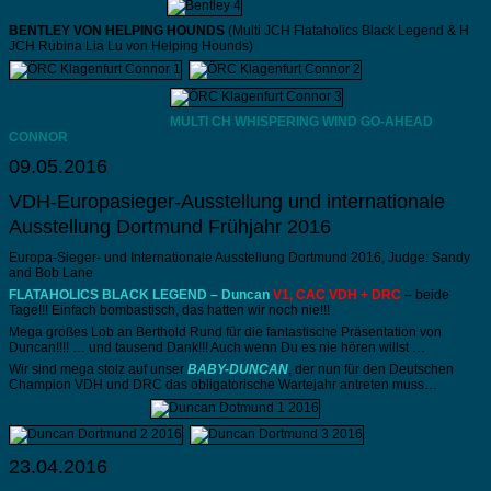
BENTLEY VON HELPING HOUNDS
(Multi JCH Flataholics Black Legend & H
JCH Rubina Lia Lu von Helping Hounds)
MULTI CH WHISPERING WIND GO-AHEAD
CONNOR
09.05.2016
VDH-Europasieger-Ausstellung und internationale
Ausstellung Dortmund Frühjahr 2016
Europa-Sieger- und Internationale Ausstellung Dortmund 2016, Judge: Sandy
and Bob Lane
FLATAHOLICS BLACK LEGEND – Duncan
V1, CAC VDH + DRC
– beide
Tage!!! Einfach bombastisch, das hatten wir noch nie!!!
Mega großes Lob an Berthold Rund für die fantastische Präsentation von
Duncan!!!! … und tausend Dank!!! Auch wenn Du es nie hören willst …
Wir sind mega stolz auf unser
BABY-DUNCAN
, der nun für den Deutschen
Champion VDH und DRC das obligatorische Wartejahr antreten muss…
23.04.2016