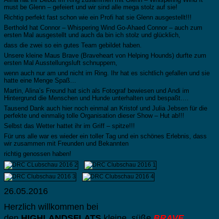
must be Glenn – gefeiert und wir sind alle mega stolz auf sie!
Richtig perfekt fast schon wie ein Profi hat sie Glenn ausgestellt!!!
Berthold hat Connor – Whispering Wind Go-Ahaed Connor – auch zum
ersten Mal ausgestellt und auch da bin ich stolz und glücklich,
dass die zwei so ein gutes Team gebildet haben.
Unsere kleine Maus Brave (Braveheart von Helping Hounds) durfte zum
ersten Mal Ausstellungsluft schnuppern,
wenn auch nur am und nicht im Ring. Ihr hat es sichtlich gefallen und sie
hatte eine Menge Spaß…
Martin, Alina’s Freund hat sich als Fotograf bewiesen und Andi im
Hintergrund die Menschen und Hunde unterhalten und bespaßt….
Tausend Dank auch hier noch einmal an Kristof und Julia Jebsen für die
perfekte und einmalig tolle Organisation dieser Show – Hut ab!!!
Selbst das Wetter hattet ihr im Griff – spitze!!!
Für uns alle war es wieder ein toller Tag und ein schönes Erlebnis, dass
wir zusammen mit Freunden und Bekannten
richtig genossen haben!
26.05.2016
Herzlich willkommen bei
den
HIGHLANDSFLATS
kleine, süße
BRAVE
…