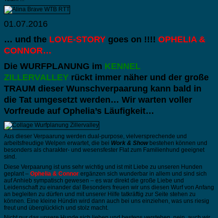
01.07.2016
… und the
LOVE-STORY
goes on !!!!
OPHELIA &
CONNOR…
Die WURFPLANUNG im
KENNEL
ZILLERVALLEY
rückt immer näher und der große
TRAUM dieser Wunschverpaarung kann bald in
die Tat umgesetzt werden… Wir warten voller
Vorfreude auf Ophelia’s Läufigkeit…
Aus dieser Verpaarung werden dual-purpose, vielversprechende und
arbeitsfreudige Welpen erwartet, die bei
Work & Show
bestehen können und
besonders als charakter- und wesensfester Flat zum Familienhund geeignet
sind.
Diese Verpaarung ist uns sehr wichtig und ist mit Liebe zu unseren Hunden
geplant –
Ophelia & Connor
ergänzen sich wunderbar in allem und sind sich
auf Anhieb sympatisch gewesen – es war direkt die große Liebe und
Leidenschaft zu einander da! Besonders freuen wir uns diesen Wurf von Anfang
an begleiten zu dürfen und mit unserer Hilfe tatkräftig zur Seite stehen zu
können. Eine kleine Hündin wird dann auch bei uns einziehen, was uns riesig
freut und überglücklich und stolz macht.
Nicht nur das unsere Hunde sich lieben und bestens verstehen, nein, auch wir