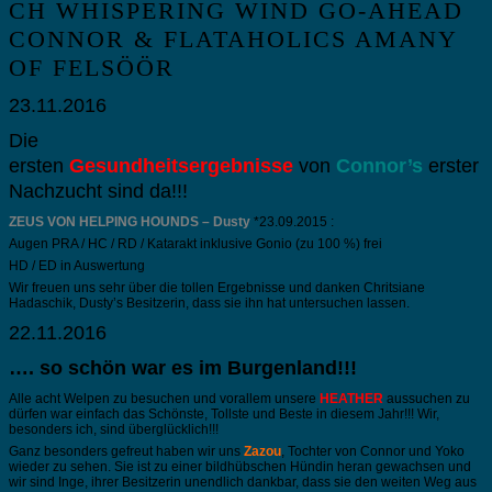
CH WHISPERING WIND GO-AHEAD
CONNOR & FLATAHOLICS AMANY
OF FELSÖÖR
23.11.2016
Die
ersten
Gesundheitsergebnisse
von
Connor’s
erster
Nachzucht sind da!!!
ZEUS VON HELPING HOUNDS
– Dusty
*23.09.2015 :
Augen PRA / HC / RD / Katarakt inklusive Gonio (zu 100 %) frei
HD / ED in Auswertung
Wir freuen uns sehr über die tollen Ergebnisse und danken Chritsiane
Hadaschik, Dusty’s Besitzerin, dass sie ihn hat untersuchen lassen.
22.11.2016
…. so schön war es im Burgenland!!!
Alle acht Welpen zu besuchen und vorallem unsere
HEATHER
aussuchen zu
dürfen war einfach das Schönste, Tollste und Beste in diesem Jahr!!! Wir,
besonders ich, sind überglücklich!!!
Ganz besonders gefreut haben wir uns
Zazou
, Tochter von Connor und Yoko
wieder zu sehen. Sie ist zu einer bildhübschen Hündin heran gewachsen und
wir sind Inge, ihrer Besitzerin unendlich dankbar, dass sie den weiten Weg aus