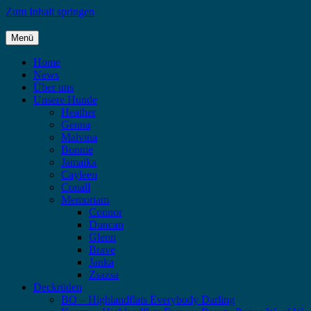
Zum Inhalt springen
Menü
Highlandflats – Flat Coated Retriever
Home
News
Über uns
Unsere Hunde
Heather
Genna
Malvina
Bonnie
Jamaika
Cayleen
Conall
Memoriam
Connor
Duncan
Glenn
Brave
Janka
Zsazsa
Deckrüden
BO – Highlandflats Everybody Darling